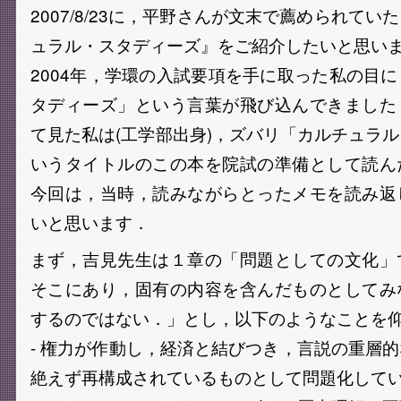
2007/8/23に，平野さんが文末で薦められて
ュラル・スタディーズ』をご紹介したいと思い
2004年，学環の入試要項を手に取った私の目
タディーズ」という言葉が飛び込んできました
て見た私は(工学部出身)，ズバリ「カルチュラ
いうタイトルのこの本を院試の準備として読ん
今回は，当時，読みながらとったメモを読み返
いと思います．
まず，吉見先生は１章の「問題としての文化」
そこにあり，固有の内容を含んだものとしてみ
するのではない．」とし，以下のようなことを
- 権力が作動し，経済と結びつき，言説の重層
絶えず再構成されているものとして問題化して