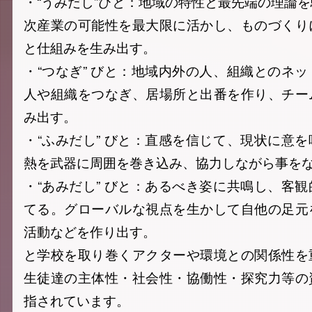
・“うみだし”びと：地域の特性と最先端の理論
次産業の可能性を最大限に活かし、ものづくり
と仕組みを生み出す。
・“つなぎ” びと：地域内外の人、組織とのネ
人や組織をつなぎ、居場所と出番を作り、チー
み出す。
・“ふみだし” びと：直感を信じて、現状に意
熱を武器に周囲を巻き込み、協力しながら事を
・“あみだし” びと：あるべき姿に共鳴し、客
てる。グローバルな視点を生かして自他の足元
活動などを作り出す。
と学校を取り巻くアクターや環境との関係性を
生徒達の主体性・社会性・協働性・探究力等の
指されています。