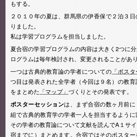
もする。
２０１０年の夏は、群馬県の伊香保で２泊３日
りました。
私は学習プログラムを担当しました。
夏合宿の学習プログラムの内容は大きく2つに
ログラムは毎年検討され、変更されることがあ
一つは古典的教育論の学者についての
「ポスタ
つ目は発表された全学者（今回は９名）の教育
をまとめた
「マップ」
づくりとその発表です。
は、まず合宿の数ヶ月前に
ポスターセッション
組で古典的教育学の学者一人を担当するように
その学者の教育論について文献を読んでA１サ
宿までに）まとめます。合宿ではそのポスター