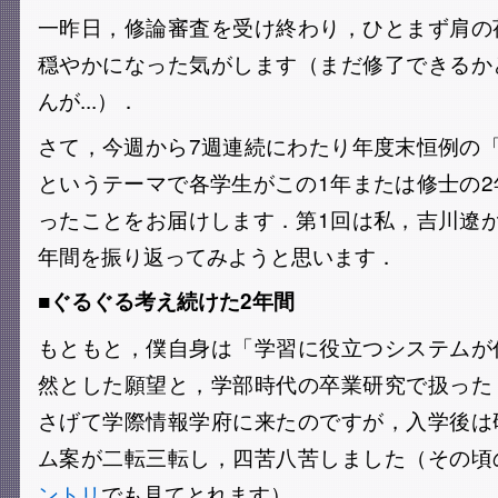
一昨日，修論審査を受け終わり，ひとまず肩の
穏やかになった気がします（まだ修了できるか
んが...）．
さて，今週から7週連続にわたり年度末恒例の
というテーマで各学生がこの1年または修士の
ったことをお届けします．第1回は私，吉川遼
年間を振り返ってみようと思います．
■ぐるぐる考え続けた2年間
もともと，僕自身は「学習に役立つシステムが
然とした願望と，学部時代の卒業研究で扱った
さげて学際情報学府に来たのですが，入学後は
ム案が二転三転し，四苦八苦しました（その頃
ントリ
でも見てとれます）．