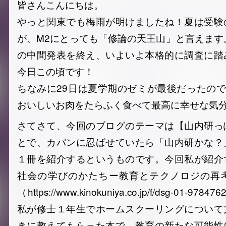
皆さんこんにちは。
やっと関東でも梅雨が明けましたね！夏は受験
が、M2にとっても「修論の天王山」と言えます
の中間発表を終え、いよいよ本格的に調査に踏
今日この頃です！
ちなみに29日は夏学期のゼミが最後だったの
おいしいお肉をたらふく食べて最高に幸せな気
さてさて、今回のブログのテーマは【山内研っ
とで、カバンに忍ばせていたら「山内研かな？
１冊を紹介するというものです。今回私が紹介
社会の学びのかたちー教育とテクノロジの再
（https://www.kinokuniya.co.jp/f/dsg-01-9
私が修士１年生でホームスクーリングについて
きに教えてもらった本で、教育の新たな可能性