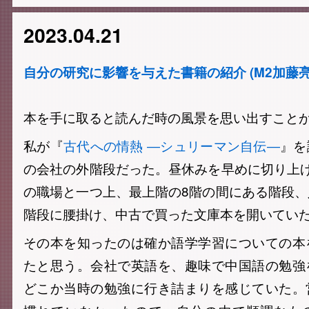
2023.04.21
自分の研究に影響を与えた書籍の紹介 (M2加藤亮
本を手に取ると読んだ時の風景を思い出すこと
私が『
古代への情熱 ―シュリーマン自伝―
』を
の会社の外階段だった。昼休みを早めに切り上
の職場と一つ上、最上階の8階の間にある階段
階段に腰掛け、中古で買った文庫本を開いてい
その本を知ったのは確か語学学習についての本
たと思う。会社で英語を、趣味で中国語の勉強
どこか当時の勉強に行き詰まりを感じていた。