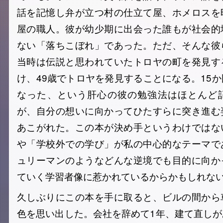
話を記憶し弁が立つ村の仕立て屋、ホメロスを
屋の職人。彼が幼少期に出会った誰もが社会的
ない「落ちこぼれ」であった。ただ、そんな彼
当時は伝説と思われていたトロヤの町を発見す
け、49歳でトロヤを発見することになる。15
なった、という肝心の彼の勉強法はほとんど
が、自分の想いに向かってひたすらに突き進む
あこがれた。この本が決め手というわけではな
や「学校外での学び」が私の中心的なテーマで
ュリーマンのようなどんな逆境でも目的に向か
ていく学習者像に惹かれているからかもしれな
久しぶりにこの本を手に取ると、ビルの間から
色を思い出した。会社を辞めて1年、建て直し