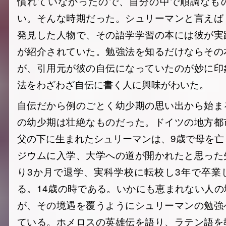
慣れていなかったので、自分の中で順調なも
い。そんな時期だった。シュリーマンと言えば
発見した人物で、その語学学習の本には彼が実
が紹介されていた。勉強法を知るだけならその
が、引用元が彼の自伝になっていたのが妙に印
法をわざわざ自伝に書く人に興味がわいた。
自伝だから例のごとく幼少期の思い出から始ま
の幼少期は壮絶なものだった。ドイツの地方都
父の下に生まれたシュリーマンは、9歳で母を亡
ジウムに入学、大学への道が開かれたと思った
り3か月で退学、実科学校に転校し3年で卒業
る。14歳の時である。いかにも恵まれない人
が、その境遇を覆うようにシュリーマンの勉強
ている。ホメロスの英雄伝を語り、ラテン語を