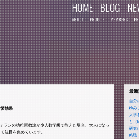
HOME
BLOG
NE
ABOUT
PROFILE
MEMBERS
PR
最新
自分
ゆみ
学習効果
大学
と（
授が、ベテランの幼稚園教諭が少人数学級で教えた場合、大人になっ
研究
して注目を集めています。
﨑聡