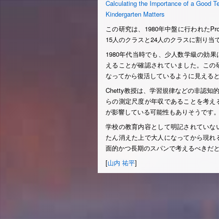
Calculating the Importance of a Good T
Kindergarten Matters
この研究は、1980年中盤に行われたPro
15人のクラスと24人のクラスに割り
1980年代当時でも、少人数学級の効
えることが確認されていました。この
なってから復活しているように見える
Chetty教授は、学習規律などの非認
らの測定尺度が年収であることを考え
が影響している可能性もありそうです
学校の教育内容として明記されていな
たん消えた上で大人になってから現れ
面的かつ長期のスパンで考えるべきだ
[
山内 祐平
]