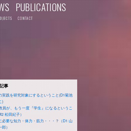
WS
PUBLICATIONS
OJECTS
CONTACT
記事
の実践を研究対象にするということ(D1菊池
こ)
教員が、もう一度『学生』になるというこ
M2 松田紀子）
に必要な知力・体力・筋力・・・？（D1 山
一郎）