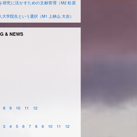
を研究に活かすための文献管理（M2 松原
）
人大学院生という選択（M1 上林山 大吉）
G & NEWS
8
9
10
11
12
3
4
5
6
7
8
9
10
11
12