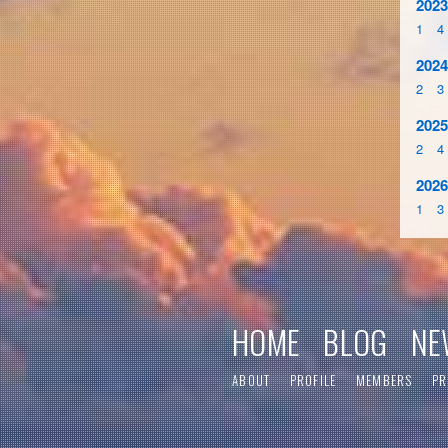
2023
1
4
2024
2
3
2025
2
4
2026
1
3
HOME
BLOG
NE
ABOUT
PROFILE
MEMBERS
PR