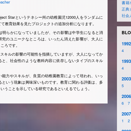
eacher
書籍
正典
社会
ject Starというテネシー州の幼稚園児12000人をランダムに
当てて教育効果を見たプロジェクトの追加分析になります。
BLO
果は明らかになっていましたが、その影響は中学生になると消
研究のユニークなところは、いったん消えた影響が、大人に
1992
ところです。
4
知的スキルの影響の可能性を指摘していますが、大人になってか
ると、社会性のような教科内容に依存しないタイプのスキル
1993
。
4
い能力やスキルが、良質の幼稚園教育によって培われ、いっ
2003
るという現象は興味深いものです。教育に関わる評価は、多
5
ということを示している研究であるといえるでしょう。
2006
6
7
2007
1
2