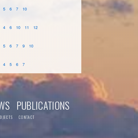
5
6
7
10
4
6
10
11
12
5
6
7
9
10
4
5
6
7
WS
PUBLICATIONS
OJECTS
CONTACT