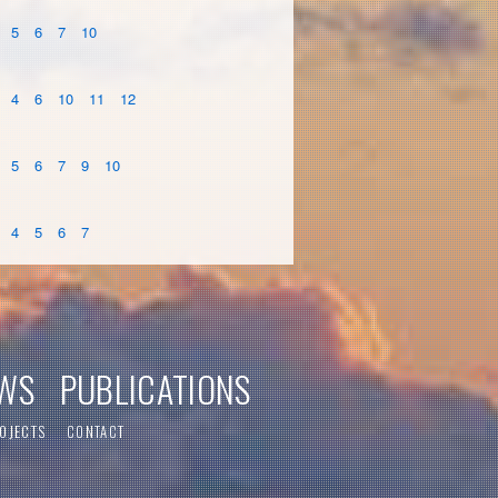
5
6
7
10
4
6
10
11
12
5
6
7
9
10
4
5
6
7
WS
PUBLICATIONS
OJECTS
CONTACT