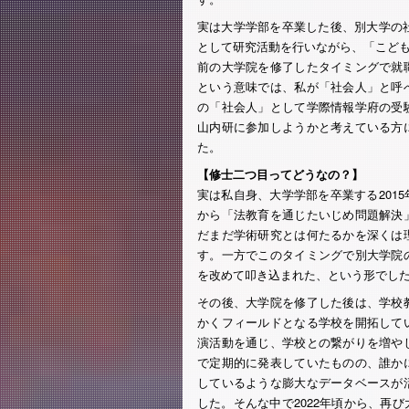
実は大学学部を卒業した後、別大学の社
として研究活動を行いながら、「こど
前の大学院を修了したタイミングで就
という意味では、私が「社会人」と呼
の「社会人」として学際情報学府の受
山内研に参加しようかと考えている方
た。
【修士二つ目ってどうなの？】
実は私自身、大学学部を卒業する201
から「法教育を通じたいじめ問題解決
だまだ学術研究とは何たるかを深くは
す。一方でこのタイミングで別大学院
を改めて叩き込まれた、という形でし
その後、大学院を修了した後は、学校
かくフィールドとなる学校を開拓して
演活動を通じ、学校との繋がりを増や
で定期的に発表していたものの、誰か
しているような膨大なデータベースが
した。そんな中で2022年頃から、再