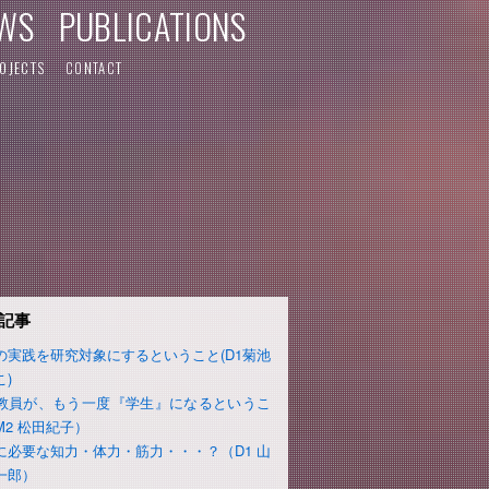
WS
PUBLICATIONS
OJECTS
CONTACT
記事
の実践を研究対象にするということ(D1菊池
こ)
教員が、もう一度『学生』になるというこ
M2 松田紀子）
に必要な知力・体力・筋力・・・？（D1 山
一郎）