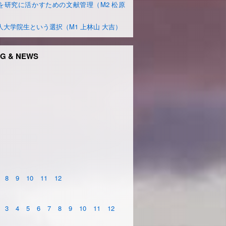
を研究に活かすための文献管理（M2 松原
）
人大学院生という選択（M1 上林山 大吉）
G & NEWS
8
9
10
11
12
3
4
5
6
7
8
9
10
11
12