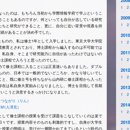
2008
1
2
なったのは、もちろん当初から学際情報学府で学ぶというこ
2009
いうこともあるのですが、何といっても自分が志している研究
1
2
たちと研究ができること、更に、自分に近い背景や境遇を持
実績があることが決め手でした。
2010
たものの、私は修士1年として入学しました。東京大学大学院
1
2
貫教育とされており、博士課程から編入するのは不可能では
2011
。私自身、そこまで研究能力に自信があったわけではないの
1
2
修士課程で入ろうと思ったのでした。
めて修士課程に入ることには正直迷いもありました。ダブル
2012
ものの、日本では一般的でないどころか、かなり珍しいでし
1
2
くと、既に修士号を持ちながら山内研に修士課程から入った
存在は私自身大変励みになりましたし、博士を目指して長期
2013
ていこうと決意するきっかけになりました。
1
2
，つながり（りん）
2014
M1入澤充）
1
2
として修士課程の授業を受けて課題をこなしていくのは楽で
2015
日々です。授業内容そのものも刺激的ですし、自身が大学生
た授業の態様は、学びが一層開かれてきているという時代の
1
2