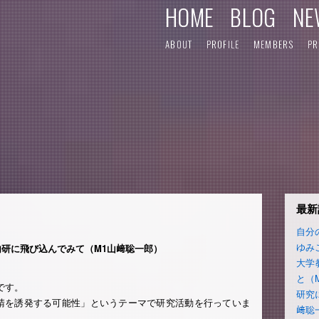
HOME
BLOG
NE
ABOUT
PROFILE
MEMBERS
PR
最新
自分
ゆみ
研に飛び込んでみて（M1山﨑聡一郎）
大学
と（
です。
研究
請を誘発する可能性」というテーマで研究活動を行っていま
﨑聡