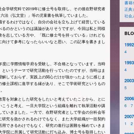
書籍
会学研究科で2019年に修士号を取得し、その後在野研究者
正典
も六法（弘文堂）」等の児童書を執筆していました。
社会
職するわけではなく、自分の会社を立ち上げて経営している
べるのかというのは議論がありそうですが、今回は私と同様
BLO
験を志している方や、「既に修士号を持っている」けれども
に向けて参考になったらいいなと思い、この記事を書きまし
1992
4
1993
5年度に学際情報学府を受験し、不合格となっています。当時
4
」というテーマで研究活動を行っていたのですが、当時はま
理解しておらず、実践上の関心だけが強かったように感じま
2003
の修士課程に進学する縁があり、そこで学術研究というもの
5
た。
2006
教育を対象とした研究をしたいと考えていたことから、とに
いこうと考え、一旦大学院という組織を離れて執筆活動や講
6
7
していきました。一方で、在野研究者として学会の分科会等
2007
に研究を急かされるわけでもなく、また大学組織が一括契約
1
2
活用できるわけでもなく、研究の進行は困難を極めていきま
び大学院に所属して研究活動に打ち込み、博士号を取得したい