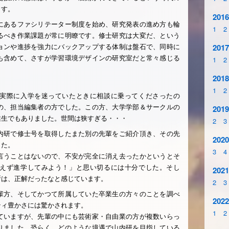
ます。
2016
にあるファシリテーター制度を始め、研究発表の進め方も輪
1
2
るべき作業課題が常に明瞭です。修士研究は大変だ、という
ョンや進捗を強力にバックアップする体制は盤石で、同時に
2017
も含めて、さすが学習環境デザインの研究室だと常々感じる
1
2
2018
1
2
実際に入学を迷っていたときに相談に乗ってくださったの
の、担当編集者の方でした。この方、大学学部＆サークルの
2019
業生でもありました。世間は狭すぎる・・・
2
3
内研で修士号を取得したまた別の先輩をご紹介頂き、その先
2020
した。
3
4
言うことはないので、不安が完全に消え去ったかというとそ
えず進学してみよう！」と思い切るには十分でした。そし
2021
断は、正解だったなと感じています。
2
3
輩方、そしてかつて所属していた卒業生の方々のことを調べ
2022
ティ豊かさには驚かされます。
1
2
ていますが、先輩の中にも芸術家・自由業の方が複数いらっ
りました。恐らく、どのような境遇で山内研を目指している