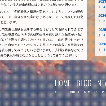
2023
遇と似ている人が山内研にはいるのでは無いかと思います。
1
4
なので、「学部時代と環境が変わってしまう」ことへの懸念
2024
からこそ、自分が研究室になじめるか、そこで充実した研究
2
3
だと思います。
山内先生と直接お話をする機会はどうしても限られてきます
2025
と似た境遇で山内研での研究生活を乗り越えた先輩がいるか
2
4
ブログを遡って調べてみたりするのは、「山内研でしっかり
2026
という自信とモチベーションを得る上では非常に有意義では
1
3
グを読み倒してみてほしいと思いますし、入試説明会などでゼ
自身の状況や懸念などをどしどしぶつけてみてくださいね！
HOME
BLOG
NE
ABOUT
PROFILE
MEMBERS
PR