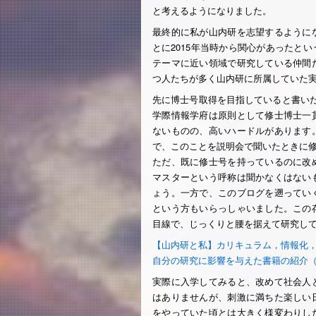
と考えるようになりました。
最終的に私が山内研を志望するように
とに2015年当時から関心があったと
テーマに近い領域で研究している仲間
つ人たちが多く山内研に所属していた
先に博士号取得を目指していると書い
学際情報学府は原則として修士博士一
ないものの、高いハードルがあります
で、このことを説明会で聞いたときに
ただ、既に修士号を持っているのに改
マスターという呼称は聞かなくはない
ょう。一方で、このブログを遡ってい
という方もいらっしゃいました。この
目線で、じっくりと腰を据えて研究し
【山内研と私】カリキュラム，情報化
自分の研究に影響を与えた書籍の紹介（
実際に入学してみると、改めて社会人
はありませんが、刺激に満ちた楽しい
をやっていた頃とは大きく様変わりし