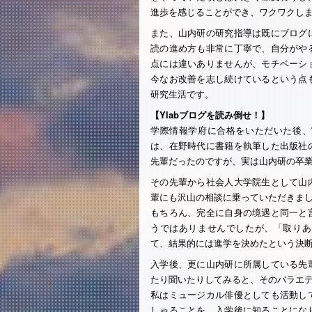
進歩を感じることができ、ワクワクし
また、山内研の研究指導は既にブログ
読の進め方も非常に丁寧で、自分がや
点には違いありませんが、モチベーシ
今なお改善を志し続けているという点
研究生活です。
【Ylabブログを読み倒せ！】
学際情報学府に合格をいただいた後、
は、在野時代に書籍を執筆した出版社
先輩だったのですが、実は山内研の卒
その先輩から社会人大学院生として山
輩にも沢山の相談に乗っていただきま
もちろん、完全に自身の境遇と同一と
うではありませんでしたが、「取りあ
て、結果的には進学を決めたという決
入学後、更に山内研に所属している先
たり聞いたりしてみると、そのバラエ
私はミュージカル俳優としても活動し
しゃることを、入学後に知ることにな