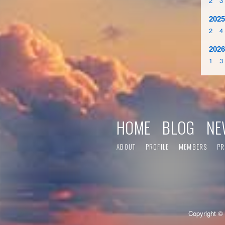
2
3
2025
2
4
2026
1
3
HOME
BLOG
NE
ABOUT
PROFILE
MEMBERS
PR
Copyright © 