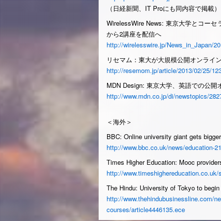
（日経新聞、IT Proにも同内容で掲載）
WirelessWire News: 東京
から2講座を配信へ
http://wirelesswire.jp/News_in_Japan/
リセマム：東大が大規模公開オンライ
http://resemom.jp/article/2013/02/25/12
MDN Design: 東京大学、英語での
http://www.mdn.co.jp/di/newstopics/28
＜海外＞
BBC: Online university giant gets bigger
http://www.bbc.co.uk/news/education-2
Times Higher Education: Mooc provider
http://www.timeshighereducation.co.u
The Hindu: University of Tokyo to begin
http://www.thehindubusinessline.com/news
courses/article4446135.ece