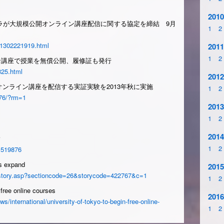
2010
大学とコーセラが大規模公開オンライン講座配信に関する協定を締結 9月
1
2
201302221919.html
2011
1
2
ン講座で授業を無償公開、履修証も発行
325.html
2012
公開オンライン講座を配信する実証実験を2013年秋に実施
1
2
276/?rm=1
2013
1
2
2014
1
2
1519876
s expand
2015
k/story.asp?sectioncode=26&storycode=422767&c=1
1
2
 free online courses
2016
/international/university-of-tokyo-to-begin-free-online-
1
2