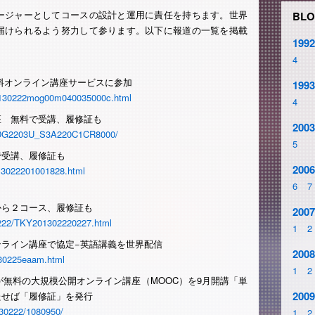
ージャーとしてコースの設計と運用に責任を持ちます。世界
BLO
届けられるよう努力して参ります。以下に報道の一覧を掲載
1992
4
料オンライン講座サービスに参加
1993
/20130222mog00m040035000c.html
4
座 無料で受講、履修証も
2003
ASDG2203U_S3A220C1CR8000/
5
で受講、履修証も
2006
13022201001828.html
6
7
から２コース、履修証も
2007
/0222/TKY201302220227.html
1
2
ライン講座で協定−英語講義を世界配信
2008
130225eaam.html
1
2
京大学が無料の大規模公開オンライン講座（MOOC）を9月開講「単
2009
たせば「履修証」を発行
0130222/1080950/
1
2