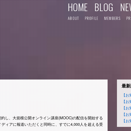
HOME
BLOG
NE
ABOUT
PROFILE
MEMBERS
PR
最新
【お
【お
【お
【お
約し、大規模公開オンライン講座(MOOC)の配信を開始する
【お
ディアに報道いただくと同時に、すでに4,000人を超える受