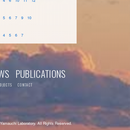
4
6
10
11
12
5
6
7
9
10
4
5
6
7
WS
PUBLICATIONS
OJECTS
CONTACT
Yamauchi Laboratory. All Rights Reserved.