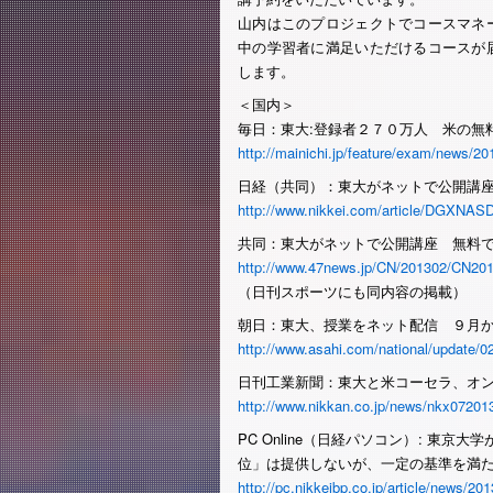
山内はこのプロジェクトでコースマネ
中の学習者に満足いただけるコースが
します。
＜国内＞
毎日：東大:登録者２７０万人 米の無
http://mainichi.jp/feature/exam/news
日経（共同）：東大がネットで公開講
http://www.nikkei.com/article/DGXN
共同：東大がネットで公開講座 無料
http://www.47news.jp/CN/201302/CN20
（日刊スポーツにも同内容の掲載）
朝日：東大、授業をネット配信 ９月
http://www.asahi.com/national/update
日刊工業新聞：東大と米コーセラ、オン
http://www.nikkan.co.jp/news/nkx0720
PC Online（日経パソコン）: 東
位」は提供しないが、一定の基準を満
http://pc.nikkeibp.co.jp/article/news/2