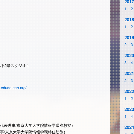
2017
1
2
2018
1
2
2019
2
3
2020
3
4
下2階スタジオ１
2021
2
3
.educetech.org/
2022
1
2
2023
1
4
ogies代表理事/東京大学大学院情報学環准教授）
2024
gies理事/東京大学大学院情報学環特任助教）