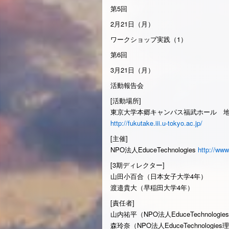
第5回
2月21日（月）
ワークショップ実践（1）
第6回
3月21日（月）
活動報告会
[活動場所]
東京大学本郷キャンパス福武ホール 地
http://fukutake.iii.u-tokyo.ac.jp/
[主催]
NPO法人EduceTechnologies
http://www
[3期ディレクター]
山田小百合（日本女子大学4年）
渡邉貴大（早稲田大学4年）
[責任者]
山内祐平（NPO法人EduceTechnol
森玲奈（NPO法人EduceTechnolo