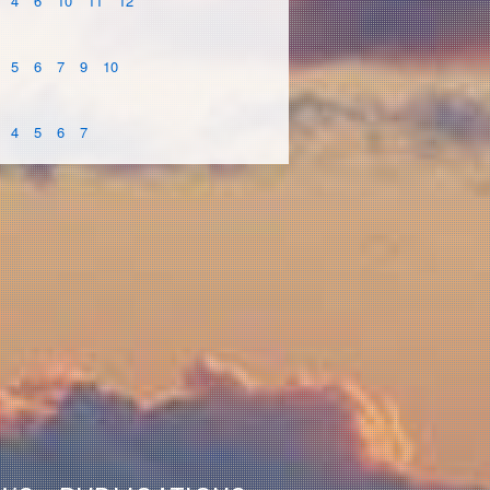
4
6
10
11
12
5
6
7
9
10
4
5
6
7