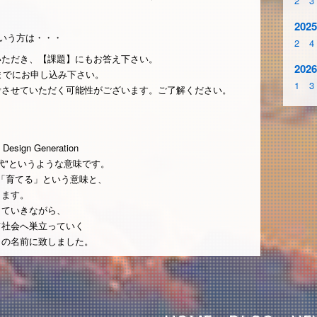
2
3
m
2025
いう方は・・・
2
4
いただき、【課題】にもお答え下さい。
2026
）までにお申し込み下さい。
1
3
考させていただく可能性がございます。ご了解ください。
Design Generation
代"というような意味です。
まで「育てる」という意味と、
ります。
していきながら、
て社会へ巣立っていく
この名前に致しました。