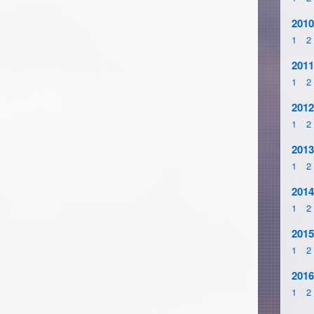
2010
1
2
2011
1
2
2012
1
2
2013
1
2
2014
1
2
2015
1
2
2016
1
2