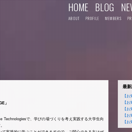
HOME
BLOG
NE
ABOUT
PROFILE
MEMBERS
PR
最新
【お
【お
GE」
【お
【お
e Technologiesで、学びの場づくりを考え実践する大学生向
【お
す。
いて実践的に学ぶことができますので、ご関心のある方はぜ