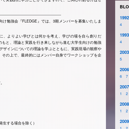
BLO
-----------------------------------------------------
1992
け勉強会『FLEDGE』では、3期メンバーを募集いたしま
4
1993
ために、よりよい学びとは何かを考え、学びの場を自ら創りだ
4
のもと、理論と実践を行き来しながら進む大学生向けの勉強
のデザインについての理論を学ぶとともに、実践現場の観察や
2003
。その上で、最終的にはメンバー自身でワークショップを企
5
2006
6
7
方。
2007
1
2
2008
1
2
2009
発生する場合を除く）
1
2