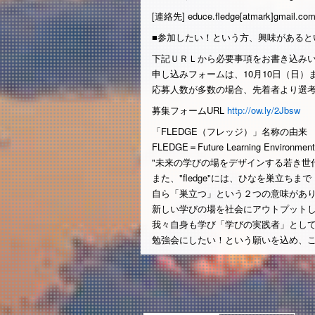
[連絡先] educe.fledge[atmark]gmail.co
■参加したい！という方、興味があると
下記ＵＲＬから必要事項をお書き込み
申し込みフォームは、10月10日（日
応募人数が多数の場合、先着者より選
募集フォームURL
http://ow.ly/2Jbsw
「FLEDGE（フレッジ）」名称の由来
FLEDGE＝Future Learning Environment 
"未来の学びの場をデザインする若き世
また、"fledge"には、ひなを巣立ち
自ら「巣立つ」という２つの意味があ
新しい学びの場を社会にアウトプット
我々自身も学び「学びの実践者」とし
勉強会にしたい！という願いを込め、