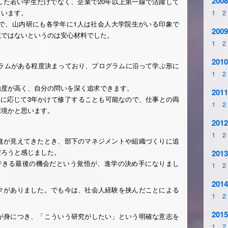
2008
した若い学生だけでなく、企業で20年以上第一線で活躍して
ています。
1
2
どで、山内研にも各学年に1人は社会人大学院生がいる印象で
2009
境ではないというのは安心材料でした。
1
2
2010
ュラムがある程度決まっており、プログラムに沿って学ぶ形に
1
2
由度が高く、自分の問いを深く追求できます。
2011
情に応じて3年かけて修了することも可能なので、仕事との両
1
2
環境かと思います。
2012
1
2
進が見えてきたとき、部下のマネジメントや組織づくりに追
だろうと感じました。
2013
できる最後の機会だという覚悟が、進学の決め手になりまし
1
2
2014
クがありました。でも今は、社会人経験を挟んだことによる
1
2
。
2015
が身につき、「こういう研究がしたい」という明確な意志を
1
2