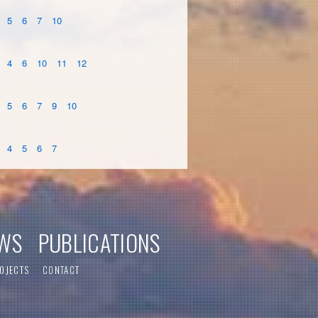
5
6
7
10
4
6
10
11
12
5
6
7
9
10
4
5
6
7
WS
PUBLICATIONS
OJECTS
CONTACT