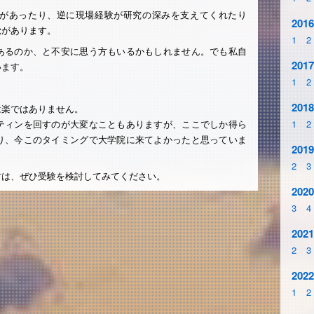
があったり、逆に現場経験が研究の深みを支えてくれたり
2016
覚があります。
1
2
あるのか、と不安に思う方もいるかもしれません。でも私自
2017
います。
1
2
2018
は楽ではありません。
ティンを回すのが大変なこともありますが、ここでしか得ら
1
2
り、今このタイミングで大学院に来てよかったと思っていま
2019
2
3
方は、ぜひ受験を検討してみてください。
2020
3
4
2021
2
3
2022
1
2