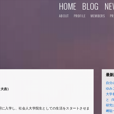
HOME
BLOG
NE
ABOUT
PROFILE
MEMBERS
PR
最新
自分
ゆみ
 大吉）
大学
と（
研究
府に入学し、社会人大学院生としての生活をスタートさせま
﨑聡