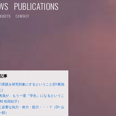
WS
PUBLICATIONS
OJECTS
CONTACT
記事
の実践を研究対象にするということ(D1菊池
こ)
教員が、もう一度『学生』になるというこ
M2 松田紀子）
に必要な知力・体力・筋力・・・？（D1 山
一郎）