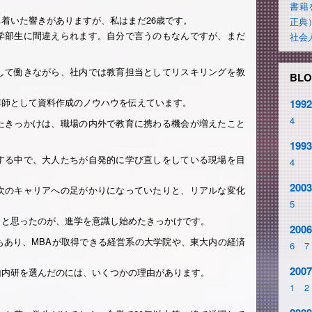
書籍
着いた響きがありますが、私はまだ26歳です。
正典
学部生に間違えられます。自分で言うのもなんですが、まだ
社会
して働きながら、社内では教育担当としてリスキリングを教
BLO
講師として資料作成のノウハウを伝えています。
1992
4
たきっかけは、職場の内外で教育に携わる機会が増えたこと
1993
する中で、大人たちが自発的に学び直しをしている現場を目
4
2003
次のキャリアへの足がかりになっていたりと、リアルな変化
5
」と思ったのが、進学を意識し始めたきっかけです。
2006
もあり、MBAが取得できる経営系の大学院や、東大内の経済
6
7
2007
山内研を選んだのには、いくつかの理由があります。
1
2