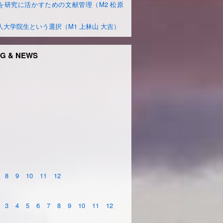
を研究に活かすための文献管理（M2 松原
）
人大学院生という選択（M1 上林山 大吉）
G & NEWS
8
9
10
11
12
3
4
5
6
7
8
9
10
11
12