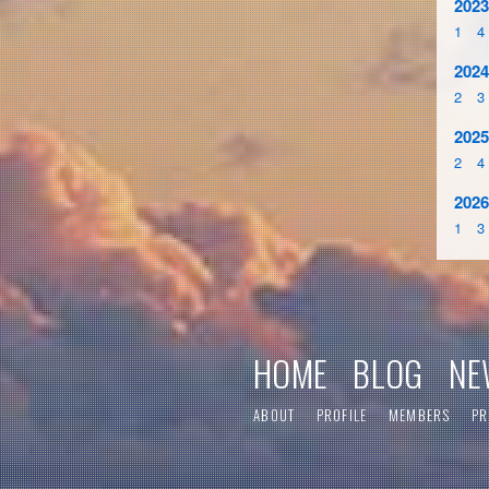
2023
1
4
2024
2
3
2025
2
4
2026
1
3
HOME
BLOG
NE
ABOUT
PROFILE
MEMBERS
PR