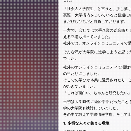
「社会人大学院生」と言うと、少し落ち
実際、大学構内を歩いていると普通に
まだぴちぴちだと自負しております。
一方で、会社では大手企業の総合職と
える立場も担っていました。
社外では、オンラインコミュニティで
そんな私が大学院に進学しようと思っ
でした。
社外のオンラインコミュニティで活動
の当たりにしました。
そこでの学びが本業に還元されたり、
が起きていました。
「これは面白い、ちゃんと研究したい
当初は大学時代に経済学部だったこと
学の大学院も検討していました。
その中で敢えて学際情報学府、そして
1. 多様な人々が集まる環境