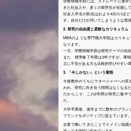
学際情報学府には、ストレートに進学
きた社会人や、多くの留学生が在籍し
社会人学生の割合はおよそ4分の1ほ
す。自分だけが浮いてしまうような環
2. 研究の自由度と柔軟なカリキュラム
MBAのような専門職大学院はカリキ
なります。
一方、学際情報学府は研究テーマの自
また、標準修了年限は2年ですが、事
立に不安がある方も比較的学びやすい
3. 「今しかない」という覚悟
今後数年のうちにマネージャーへの昇
われ、研究に向き合う時間はなくなる
だからこそ、この2年間が研究に集中
た。
大学卒業後、進学までに数年のブラン
ブランクをポジティブに捉えています
企業で働いてきたことでドメイン知識
持って大学院に臨めています。