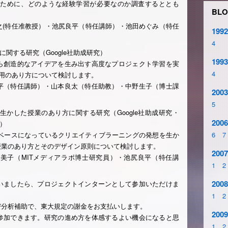
げるために、どのような経験学習が必要なのか調査するととも
BLO
。
之(特任准教授）・池尻良平（特任講師）・池田めぐみ（特任
1992
4
に関する研究（Google社助成研究）
1993
ら創造的なアイデアを生み出す高度なプロジェクト学習を実
4
利用のあり方について検討します。
平（特任講師）・山本良太（特任助教）・中野生子（博士課
2003
5
生かした授業のあり方に関する研究（Google社助成研究・
2006
）
chのベースになっているクリエイティブラーニングの発想を生か
6
7
授業のあり方とそのデザイン原則について検討します。
2007
美子（MITメディアラボ博士研究員）・池尻良平（特任講
1
2
2008
いましたら、プロジェクトインターンとして参加いただけま
1
2
び分析補助で、東大規定の謝金をお支払いします。
2009
参加できます。研究の進め方を体感するよい機会になると思
1
2