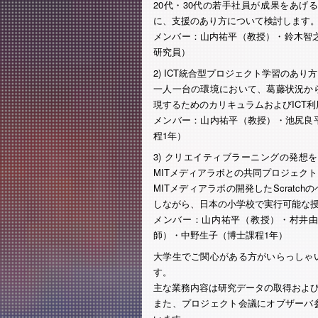
20代・30代の若手社員が成果をあ
に、支援のあり方について検討します
メンバー：山内祐平（教授）・鈴木智
研究員）
2) ICT統合型プロジェクト学習のあり方
一人一台の環境において、葛藤状況か
現するためのカリキュラムおよびICT
メンバー：山内祐平（教授）・池尻良
程1年）
3) クリエイティブラーニングの発想を
MITメディアラボとの共同プロジェクト
MITメディアラボの開発したScrat
しながら、日本の小学校で実行可能な
メンバー：山内祐平（教授）・村井由
師）・中野生子（博士課程1年）
大学生でご関心がある方がいらっしゃ
す。
主な業務内容は研究データの取得およ
また、プロジェクト会議にオブザーバ