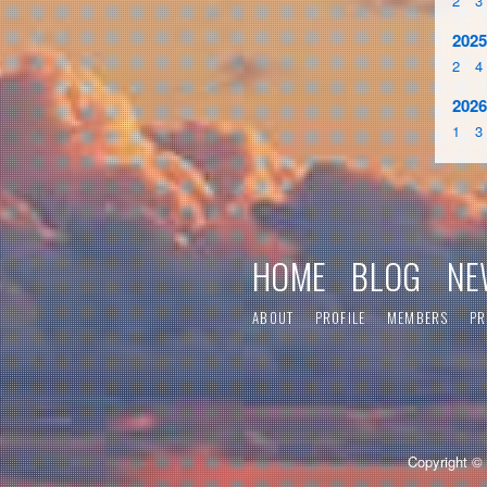
2
3
2025
2
4
2026
1
3
HOME
BLOG
NE
ABOUT
PROFILE
MEMBERS
PR
Copyright © 