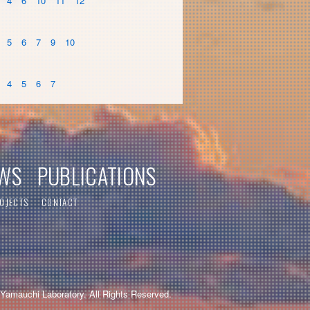
4
6
10
11
12
5
6
7
9
10
4
5
6
7
WS
PUBLICATIONS
OJECTS
CONTACT
Yamauchi Laboratory. All Rights Reserved.