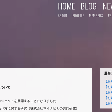
HOME
BLOG
NE
ABOUT
PROFILE
MEMBERS
PR
最新
【お
【お
について
【お
【お
プロジェクトを展開することになりました。
【お
のあり方に関する研究（株式会社マイナビとの共同研究）