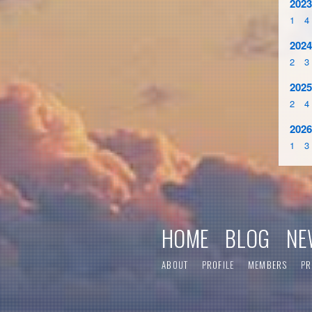
2023
1
4
2024
2
3
2025
2
4
2026
1
3
HOME
BLOG
NE
ABOUT
PROFILE
MEMBERS
PR