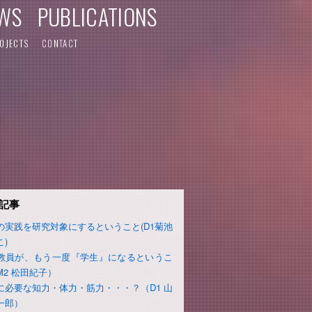
WS
PUBLICATIONS
OJECTS
CONTACT
記事
の実践を研究対象にするということ(D1菊池
こ)
教員が、もう一度『学生』になるというこ
M2 松田紀子）
に必要な知力・体力・筋力・・・？（D1 山
一郎）