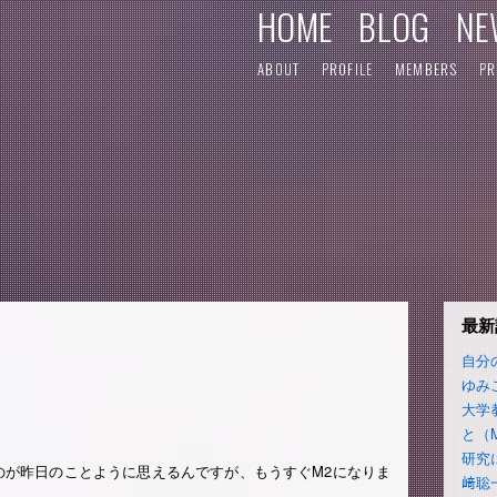
HOME
BLOG
NE
ABOUT
PROFILE
MEMBERS
PR
最新
自分
ゆみ
大学
と（
研究
のが昨日のことように思えるんですが、もうすぐM2になりま
﨑聡