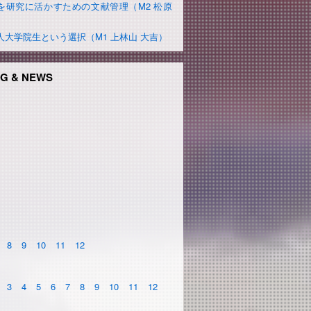
を研究に活かすための文献管理（M2 松原
）
人大学院生という選択（M1 上林山 大吉）
G & NEWS
8
9
10
11
12
3
4
5
6
7
8
9
10
11
12