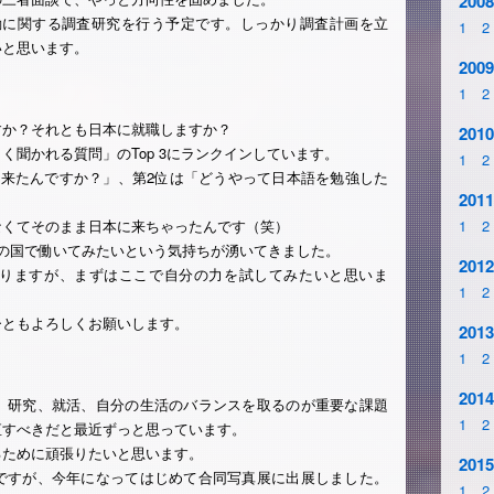
2008
動に関する調査研究を行う予定です。しっかり調査計画を立
1
2
いと思います。
2009
1
2
すか？それとも日本に就職しますか？
2010
く聞かれる質問」のTop 3にランクインしています。
1
2
に来たんですか？」、第2位は「どうやって日本語を勉強した
2011
なくてそのまま日本に来ちゃったんです（笑）
1
2
の国で働いてみたいという気持ちが湧いてきました。
2012
りますが、まずはここで自分の力を試してみたいと思いま
1
2
ひともよろしくお願いします。
2013
1
2
2014
、研究、就活、自分の生活のバランスを取るのが重要な課題
1
2
直すべきだと最近ずっと思っています。
るために頑張りたいと思います。
2015
ですが、今年になってはじめて合同写真展に出展しました。
1
2