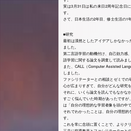
実は3月31日は私の来日2周年記念
す。
さて、日本生活の2年目、修士生活の1
■研究
最初は漠然としたアイデアしかなかっ
ました。
第二言語学習の動機付け、自己効力感、自
語学習に関する論文を調査して読みま
また、CALL（Computer Assisted
しました。
ファシリテーターとの相談とゼミでの
心が広まりすぎて、自分がどんな研究
それに、いくら論文を読んでもなかな
すごく悩んでいた時期があったですが
は「自分の理想的な学習者像を頭の中
それでわかったことは、自分の理想的
す。
これを常に念頭に置くことで、よりク
三月に指導教員とファシリテーターと