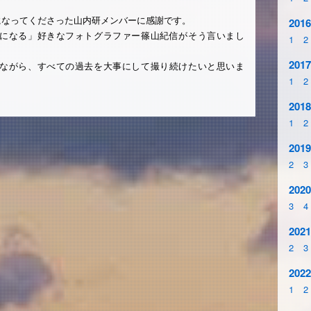
。
になってくださった山内研メンバーに感謝です。
2016
になる」好きなフォトグラファー篠山紀信がそう言いまし
1
2
2017
ながら、すべての過去を大事にして撮り続けたいと思いま
1
2
2018
1
2
2019
2
3
2020
3
4
2021
2
3
2022
1
2