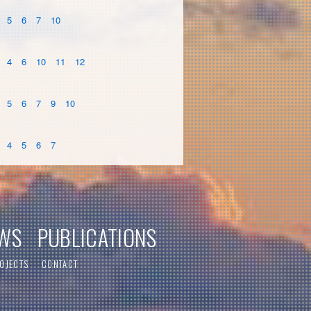
5
6
7
10
4
6
10
11
12
5
6
7
9
10
4
5
6
7
WS
PUBLICATIONS
OJECTS
CONTACT