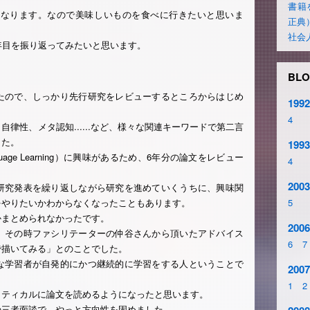
書籍
日になります。なので美味しいものを食べに行きたいと思いま
正典
社会
年目を振り返ってみたいと思います。
BLO
たので、しっかり先行研究をレビューするところからはじめ
1992
4
律性、メタ認知......など、様々な関連キーワードで第二言
した。
1993
 Language Learning）に興味があるため、6年分の論文をレビュー
4
2003
研究発表を繰り返しながら研究を進めていくうちに、興味関
をやりたいかわからなくなったこともあります。
5
かまとめられなかったです。
2006
、その時ファシリテーターの仲谷さんから頂いたアドバイス
6
7
で描いてみる」とのことでした。
な学習者が自発的にかつ継続的に学習をする人ということで
2007
1
2
リティカルに論文を読めるようになったと思います。
の三者面談で、やっと方向性を固めました。