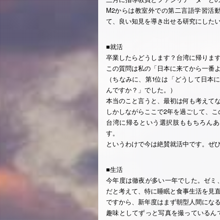
M2からは教室外での第二言語学習活
て、良い知見を導き出せる研究にした
■就活
卒業したらどうします？台湾に帰りま
この質問は私の「日本に来てから一番よ
（ちなみに、第1位は「どうして日本
んですか？」でした。）
本当のこと言うと、最初は何も考えて
しかしながらここで2年を過ごして、こ
台湾に帰るという選択肢ももちろんあ
す。
というわけで今は絶賛就活中です。ぜ
■生活
今年度は徹夜が多い一年でした。ゼミ
だと考えて、特に睡眠と食事生活を見
ですから、新年度はまず朝型人間にな
趣味としてずっと写真を撮っているん