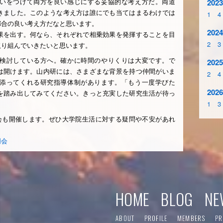
いをつけて両方を良い感じにする妥協的な考え方だ。両道
2023
きました。このような考え方は誰にでも当てはまるわけでは
1
4
都合の良い考え方だなと思います。
2024
果を出す。何なら、それぞれで相乗効果を発揮することを目
2
3
取り組んでいきたいと思います。
検討している方へ。確かに時間のやりくりは大変です。で
2025
は開けます。山内研には、さまざまな背景を持つ仲間がいま
2
4
添ってくれる研究指導体制があります。「もう一度学びた
2026
を踏み出してみてください。きっと充実した研究生活が待っ
1
3
明会も開催します。ぜひ大学院生活に対する疑問や不安があれ
明会
HOME
BLOG
NE
ABOUT
PROFILE
MEMBERS
PR