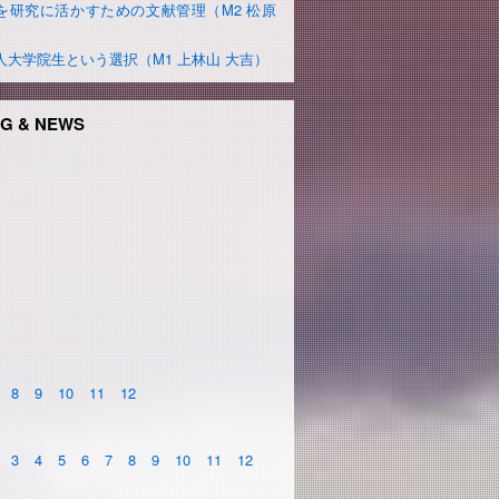
を研究に活かすための文献管理（M2 松原
）
人大学院生という選択（M1 上林山 大吉）
G & NEWS
8
9
10
11
12
3
4
5
6
7
8
9
10
11
12