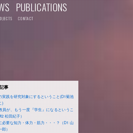
WS
PUBLICATIONS
OJECTS
CONTACT
記事
の実践を研究対象にするということ(D1菊池
こ)
教員が、もう一度『学生』になるというこ
M2 松田紀子）
に必要な知力・体力・筋力・・・？（D1 山
一郎）