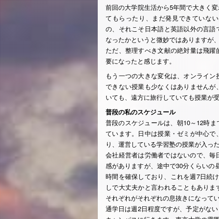
前回の大学院生活から5年間で大きく変
てもらったり、まだ発見できていない
の、それこそ日本語と英語以外の言語
なったかというと微妙ではありますが
ただ、整理すべき文献の絶対量は飛躍
要になったと感じます。
もう一つの大きな変化は、オンライン
できない授業も少なくはありませんが
いても、遠方に旅行していても授業が
普段の私のスケジュール
普段のスケジュールは、朝10～12時
ています。日中は授業・ゼミが中心で
り、運営している学習塾の授業が入っ
会社経営者は労働者ではないので、毎
感がありますが、途中で30分くらいの
時間を確保しており、これを週7日続
しで大丈夫かと言われることもありま
それぞれがそれぞれの息抜きになって
通学日は週2日程度ですが、予定がな