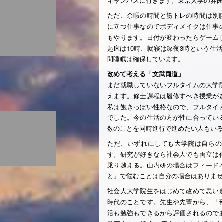
キャンパスに行きます。東京大学の雰
ただ、余暇の時間と筋トレの時間は別
に立つ仕事なのでボディメイクは仕事
もやります。日付が変わったらゲーム
起床は10時、就寝は深夜3時という生
間睡眠は確保しています。
改めて考える「文武両道」
まだ就職していないフルタイムの大学
えます。修士課程は履修すべき授業が
私は飽きっぽい性格なので、フルタイ
でした。今の生活の方が性に合ってい
数のことを同時進行で進めたい人もい
ただ、いずれにしても大学院は自らの
す。研究が好きなら社会人でも両立は
乗り越える。山内研の場合はフィード
と」で悩むことは自分の場合はありま
社会人大学院生をはじめて改めて思い
時代のことです。先生や先輩から、「
活も勉強もできるから評価されるので