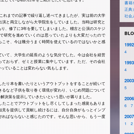
書籍
正典
はこれまでの記事で繰り返し述べてきましたが、実は前の大学
社会
出演と両立しながら大学院生をしていました。当時は研究と
あり、修了に3年を要してしまいました。稽古と公演のスケジ
BLO
で研究を進めていくのは思っていたよりも大変だったので
らこそ、今は幾分うまく時間を使えているのではないかと感
1992
4
ていて、大学生の延長のような気分でした。今は会社を経営
っておらず、ゼミと授業に集中しています。ただ、その会社
1993
やっていることは変わらない気もします。
4
2003
したり本を書いたりというアウトプットをすることが続いて
5
きるなど子供を取り巻く環境が変わり、いじめ問題について
い解決策を提示していきたいという思いが募りました。
2006
筆したことでアウトプットをし尽くしてしまった感覚もありま
6
7
知見を提供して貢献し続けるには、自分自身がもっとインプ
2007
ければならないと感じたのです。そんな思いから、もう一度
1
2