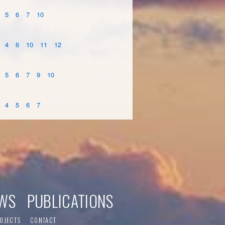
5
6
7
10
4
6
10
11
12
5
6
7
9
10
4
5
6
7
WS
PUBLICATIONS
OJECTS
CONTACT