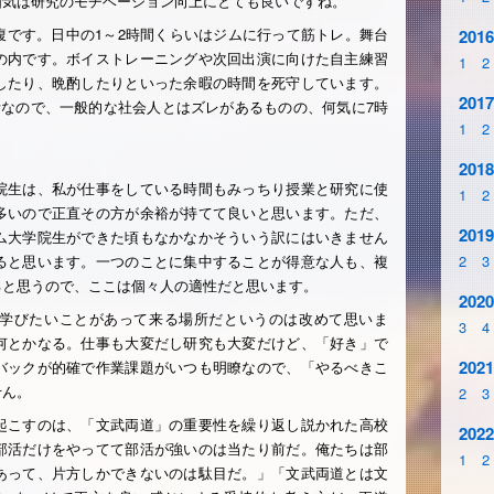
囲気は研究のモチベーション向上にとても良いですね。
腹です。日中の1～2時間くらいはジムに行って筋トレ。舞台
2016
の内です。ボイストレーニングや次回出演に向けた自主練習
1
2
したり、晩酌したりといった余暇の時間を死守しています。
2017
活なので、一般的な社会人とはズレがあるものの、何気に7時
1
2
2018
院生は、私が仕事をしている時間もみっちり授業と研究に使
1
2
多いので正直その方が余裕が持てて良いと思います。ただ、
2019
ム大学院生ができた頃もなかなかそういう訳にはいきません
ると思います。一つのことに集中することが得意な人も、複
2
3
ると思うので、ここは個々人の適性だと思います。
2020
学びたいことがあって来る場所だというのは改めて思いま
3
4
何とかなる。仕事も大変だし研究も大変だけど、「好き」で
2021
バックが的確で作業課題がいつも明瞭なので、「やるべきこ
せん。
2
3
起こすのは、「文武両道」の重要性を繰り返し説かれた高校
2022
部活だけをやってて部活が強いのは当たり前だ。俺たちは部
1
2
あって、片方しかできないのは駄目だ。」「文武両道とは文