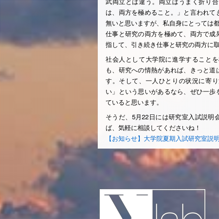
武両立とは違う。両立はうまく折り合
は、両方を極めること。」と言われて
無いと思いますが、私自身にとっては
仕事と研究の両方を極めて、両方で成
指して、引き続き仕事と研究の両方に
社会人として大学院に進学することを
も、研究への情熱があれば、きっと道
す。そして、一人ひとりの状況に寄り
い」という思いがあるなら、ぜひ一歩
ていると思います。
そうだ、5月22日には研究室入試説
ば、気軽に相談してくださいね！
【お知らせ】大学院夏期入試研究室説