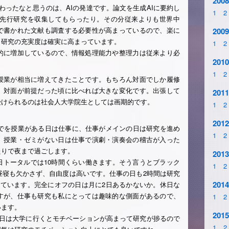
2008
わったなと思うのは、AIの発達です。論文を生成AIに要約し
1
2
先行研究を収集してもらったり。その分従来よりも世界中
で書かれた文献も調査する必要性が高まっているので、楽に
2009
、研究の充実度は確実に高まっています。
1
2
的に増加しているので、情報処理能力や整理力は従来より必
2010
1
2
授業が相当に増えてきたことです。もちろん対面でしか履修
、対面が前提だった頃に比べれば大きな変化です。出張して
2011
受けられるのは社会人大学院生としては画期的です。
1
2
2012
までを授業がある日は仕事に、仕事がメインの日は研究を進め
1
2
、授業・ゼミがない日は仕事で演劇・演奏会の稽古が入った
たりで夜まで過ごします。
2013
日トータルでは10時間くらい働きます。そう言うとブラック
1
2
昼寝も欠かさず、自由度は高いです。仕事の日も2時間は研究
2014
けています。完全にオフの日は月に2日あるかないか。休日な
すが、仕事も研究も私にとっては趣味的な側面があるので、
1
2
います。
2015
い日は大学に行くとモチベーションが高まって研究が捗るので
1
2