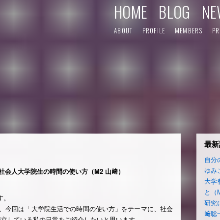
HOME
BLOG
NE
ABOUT
PROFILE
MEMBERS
PR
最新
自分
ゆみ
社会人大学院生の時間の使い方（M2 山﨑）
大学
と（
す。
研究
が、今回は「大学院生活での時間の使い方」をテーマに、社会
﨑聡
両立している私の日常をご紹介したいと思います。