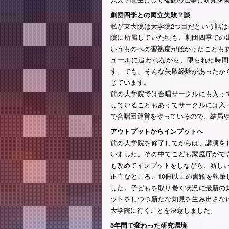
劇団四季との両立失敗？談
私が東大院は大学院2つ目だという話
院に所属していた頃も、劇団四季での
いうものへの習熟度が低かったことも
ュールに追われながら、限られた時間
す。でも、そんな失敗経験があったか
じています。
前の大学院では合唱サークルにも入っ
していることもあってサークルには入
で合唱団運営をやっているので、結局
アウトプットからインプットへ
前の大学院を修了してからは、講演を
いました。その中でこども家庭庁がで
も改めてインプットをしながら、新し
正直なところ、10冊以上の書籍を執
した。子どもを取り巻く状況に最新の
ットをしつつ新たな知見を生み出さな
大学院に行くことを決意しました。
5年間で変わった研究環境