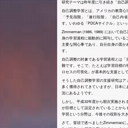
研究テーマは昨年度に引き続き「自己
自己調整学習とは、アメリカの教育心理学者
「予見段階」「遂行段階」「自己内省
す。いわゆる「PDCAサイクル」とい
Zimmerman (1986, 1989)
身の学習過程に能動的に関与している
主要な関心事であり、自分自身の置か
す。
自己調整の対象である学習過程とは「
難です。そこで、たとえば学習目標の
ロセスの可視化」が基本的な支援とし
そうした自己調整学習の支援研究はア
多く獲得されてきていますが、日本に
況にあるようです。
しかし、平成32年度から順次実施され
が目標として設定されていることから
学習という分野は、今後その役割を大
さて、冒頭で述べましたZimmerma