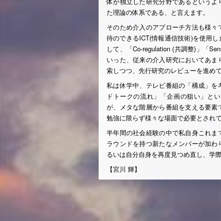
体が独立した研究分野であるというよ
た理論の体系である、と言えます。
そのため介入のアプローチ方法も様々
待のできるICT(情報通信技術)を使
して、「Co-regulation (共調整)」「Sen
いった、従来の介入研究においてあま
索しつつ、先行研究のレビューを進め
私は休学中、テレビ番組の「構成」を
ドトークの流れ」「企画の狙い」とい
が、メタな階層から番組を支える要素
勉強に限らず様々な場面で必要とされ
半年間の社会経験の中で私自身これま
ラウンドを持つ新たなメンバーが加わ
るいは自分自身を再度見つめ直し、学
【宮川 輝】