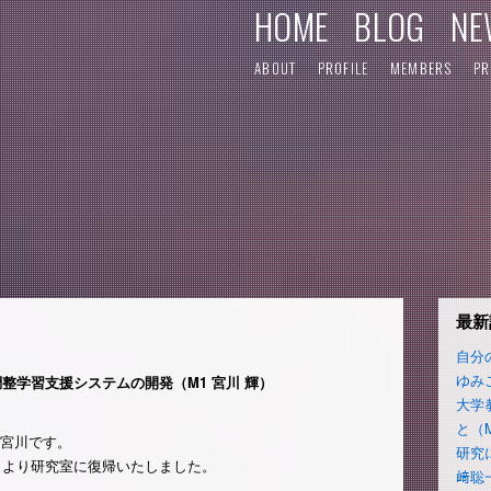
HOME
BLOG
NE
ABOUT
PROFILE
MEMBERS
PR
最新
自分
ゆみ
整学習支援システムの開発（M1 宮川 輝）
大学
と（
・宮川です。
研究
月より研究室に復帰いたしました。
﨑聡