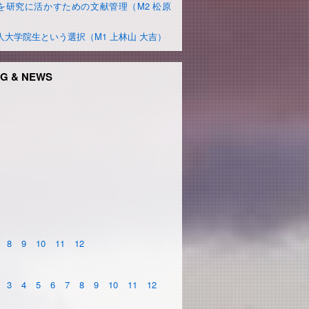
を研究に活かすための文献管理（M2 松原
）
人大学院生という選択（M1 上林山 大吉）
G & NEWS
8
9
10
11
12
3
4
5
6
7
8
9
10
11
12