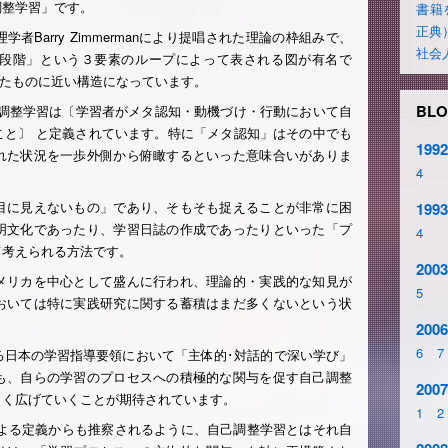
調整学習」です。
書籍
正典
Barry Zimmermanにより提唱された理論の枠組みで、
社会
段階」という３要素のループによって表される図が有名で
ったものに近い構造になっています。
BLO
 において自己調整学習は〔学習者がメタ認知・動機づけ・行動において自
こと〕 と定義されています。特に「メタ認知」はその中でも
1992
れた状況を一歩外側から俯瞰するといった意味合いがありま
4
目に見えないもの」であり、そもそも捉えることが非常に困
1993
明文化であったり、学習日誌の作成であったりといった「プ
4
て考えられる方法です。
2003
メリカを中心として盛んに行われ、理論的・実践的な知見が
5
おいては特に実践研究に関する蓄積はまだ多くないという状
2006
6
7
る日本の学習指導要領において「主体的･対話的で深い学び」
も、自らの学習のプロセスへの積極的な関与を促す自己調整
2007
きく広げていくことが期待されています。
1
2
nによる定義からも推察されるように、自己調整学習とはそれ自