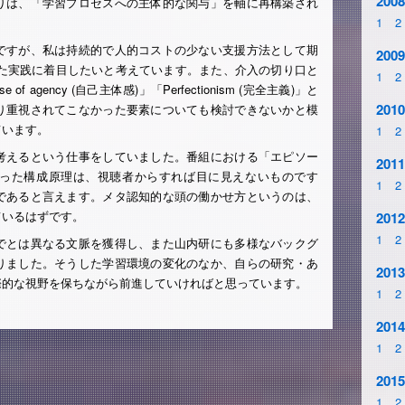
2008
りは、「学習プロセスへの主体的な関与」を軸に再構築され
1
2
ですが、私は持続的で人的コストの少ない支援方法として期
2009
用した実践に着目したいと考えています。また、介入の切り口と
1
2
se of agency (自己主体感)」「Perfectionism (完全主義)」と
2010
り重視されてこなかった要素についても検討できないかと模
ています。
1
2
考えるという仕事をしていました。番組における「エピソー
2011
った構成原理は、視聴者からすれば目に見えないものです
1
2
であると言えます。メタ認知的な頭の働かせ方というのは、
ているはずです。
2012
1
2
でとは異なる文脈を獲得し、また山内研にも多様なバックグ
りました。そうした学習環境の変化のなか、自らの研究・あ
2013
際的な視野を保ちながら前進していければと思っています。
1
2
2014
1
2
2015
1
2