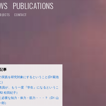
WS
PUBLICATIONS
OJECTS
CONTACT
記事
の実践を研究対象にするということ(D1菊池
こ)
教員が、もう一度『学生』になるというこ
M2 松田紀子）
に必要な知力・体力・筋力・・・？（D1 山
一郎）