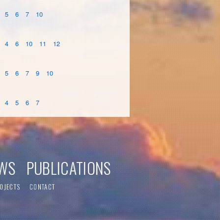
5
6
7
10
4
6
10
11
12
5
6
7
9
10
4
5
6
7
WS
PUBLICATIONS
OJECTS
CONTACT