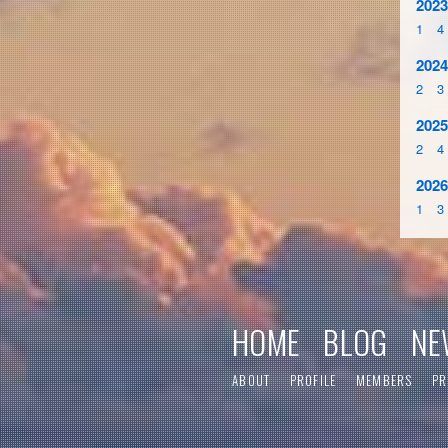
2023
1
4
2024
2
3
2025
2
4
2026
1
3
HOME
BLOG
NE
ABOUT
PROFILE
MEMBERS
PR