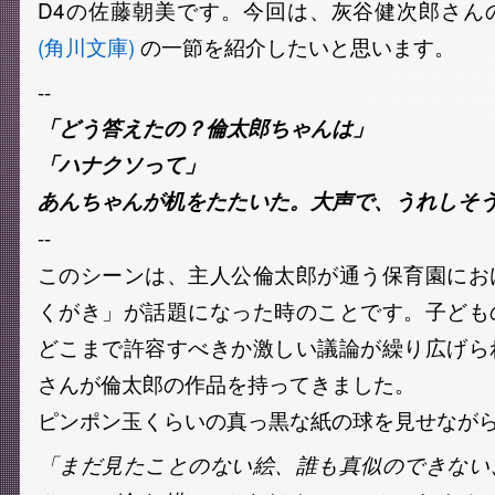
D4の佐藤朝美です。今回は、灰谷健次郎さん
(角川文庫)
の一節を紹介したいと思います。
--
「どう答えたの？倫太郎ちゃんは」
「ハナクソって」
あんちゃんが机をたたいた。大声で、うれしそ
--
このシーンは、主人公倫太郎が通う保育園にお
くがき」が話題になった時のことです。子ども
どこまで許容すべきか激しい議論が繰り広げら
さんが倫太郎の作品を持ってきました。
ピンポン玉くらいの真っ黒な紙の球を見せなが
「まだ見たことのない絵、誰も真似のできない