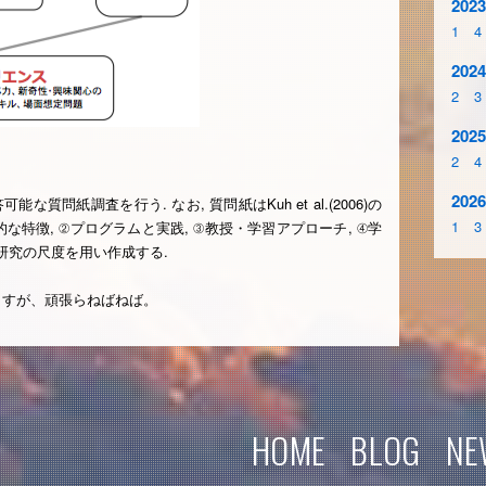
2023
1
4
2024
2
3
2025
2
4
2026
な質問紙調査を行う. なお, 質問紙はKuh et al.(2006)の
1
3
な特徴, ②プログラムと実践, ③教授・学習アプローチ, ④学
行研究の尺度を用い作成する.
ますが、頑張らねばねば。
HOME
BLOG
NE