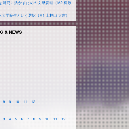
を研究に活かすための文献管理（M2 松原
）
人大学院生という選択（M1 上林山 大吉）
G & NEWS
8
9
10
11
12
3
4
5
6
7
8
9
10
11
12