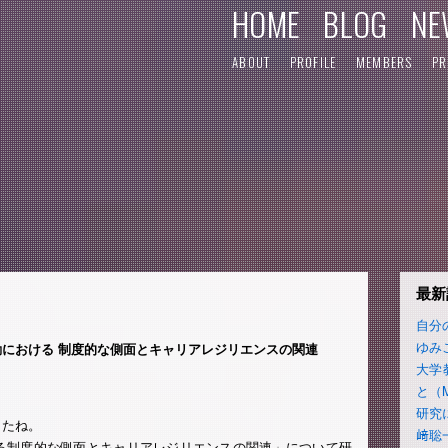
HOME
BLOG
NE
ABOUT
PROFILE
MEMBERS
PR
最新
自分
ゆみ
における 制度的な側面とキャリアレジリエンスの関連
大学
と（
研究
したね。
﨑聡
る制度的な側面とキャリアレジリエンスの関連」について研