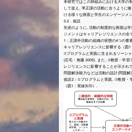
本研究ではこの枠組みにおける大学の制
して捉え, 準正課の活動に合うように修
ける様々な側面と学生のエンゲージメン
3.2．仮説
先述のように, 活動の制度的な側面は学
ジメントはキャリアレジリエンスの全ての構
1：正課外活動の組織の状態の4つの要
キャリアレジリエンスに影響する（図1
②プログラムと実践に含まれるソーシ
(石毛・無藤 2005). また, ③教
レジリエンスに影響することが示されてい
問題解決能力などは活動の設計(問題解決
仮説2：②プログラムと実践, ③教授
（図1：実線矢印）.