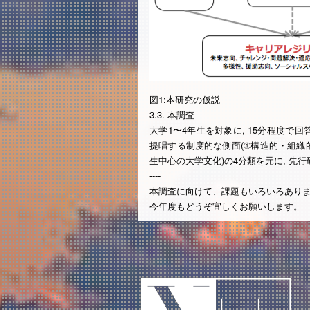
図1:本研究の仮説
3.3. 本調査
大学1〜4年生を対象に, 15分程度で回答可能
提唱する制度的な側面(①構造的・組織的
生中心の大学文化)の4分類を元に, 先
----
本調査に向けて、課題もいろいろあり
今年度もどうぞ宜しくお願いします。