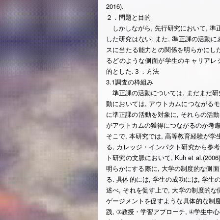
2016).
２．問題と目的
しかしながら, 先行研究において, 準
した研究はない. また, 準正課の活動
スに当たる能力との関係を明らかにした
るどのような側面が学生のキャリアレ
的とした.３．方法
3.1調査の枠組み
準正課の活動については, まだまだ研究の
動においては, アウトカムにつながるモデル
に準正課の活動を対象に, それらの活動
がアウトカムの獲得につながるのか考慮
そこで, 本研究では, 高等教育経験が
る, カレッジ・インパクト研究から参
ト研究の文脈において, Kuh et al.
明らかにする際に, 大学の制度的な側
る. 具体的には, 学生の成功には, 
述べ, それを促す上で, 大学の制度的
ゲージメントを促すような具体的な制度的
践, ③教授・学習アプローチ, ④学生中