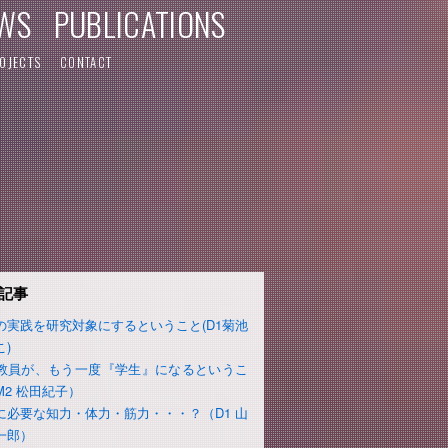
WS
PUBLICATIONS
OJECTS
CONTACT
記事
の実践を研究対象にするということ(D1菊池
こ)
教員が、もう一度『学生』になるというこ
M2 松田紀子）
に必要な知力・体力・筋力・・・？（D1 山
一郎）