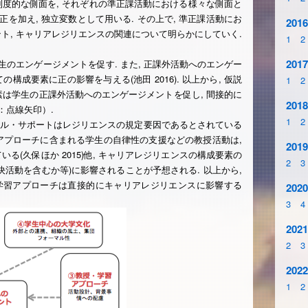
度的な側面を, それぞれの準正課活動における様々な側面と
正を加え, 独立変数として用いる. その上で, 準正課活動にお
2016
ト, キャリアレジリエンスの関連について明らかにしていく.
1
2
2017
生のエンゲージメントを促す. また, 正課外活動へのエンゲー
成要素に正の影響を与える(池田 2016). 以上から, 仮説
1
2
素は学生の正課外活動へのエンゲージメントを促し, 間接的に
2018
：点線矢印）.
1
2
ャル・サポートはレジリエンスの規定要因であるとされている
授・学習アプローチに含まれる学生の自律性の支援などの教授活動は,
2019
る(久保ほか 2015)他, キャリアレジリエンスの構成要素の
2
3
活動を含むか等)に影響されることが予想される. 以上から,
・学習アプローチは直接的にキャリアレジリエンスに影響する
2020
3
4
2021
2
3
2022
1
2