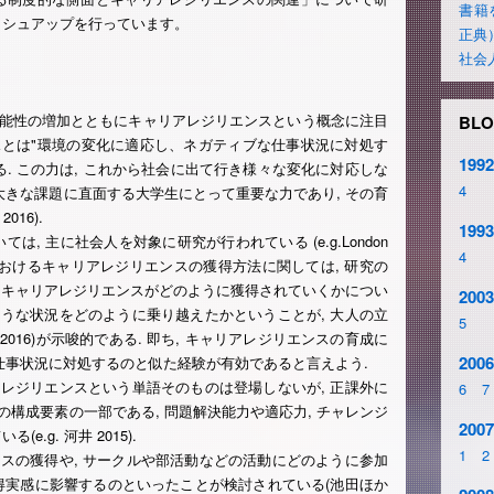
書籍
ッシュアップを行っています。
正典
社会
可能性の増加とともにキャリアレジリエンスという概念に注目
BLO
スとは"環境の変化に適応し、ネガティブな仕事状況に対処す
1992
）"である. この力は, これから社会に出て行き様々な変化に対応しな
4
う大きな課題に直面する大学生にとって重要な力であり, その育
016).
1993
, 主に社会人を対象に研究が行われている (e.g.London
4
く前の段階におけるキャリアレジリエンスの獲得方法に関しては, 研究の
.2011). キャリアレジリエンスがどのように獲得されていくかについ
2003
ような状況をどのように乗り越えたかということが, 大人の立
5
016)が示唆的である. 即ち, キャリアレジリエンスの育成に
2006
な仕事状況に対処するのと似た経験が有効であると言えよう.
レジリエンスという単語そのものは登場しないが, 正課外に
6
7
の構成要素の一部である, 問題解決能力や適応力, チャレンジ
2007
.g. 河井 2015).
1
2
ンスの獲得や, サークルや部活動などの活動にどのように参加
得実感に影響するのといったことが検討されている(池田ほか