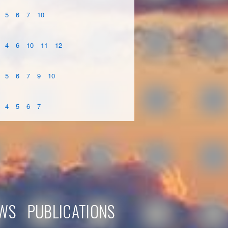
5
6
7
10
4
6
10
11
12
5
6
7
9
10
4
5
6
7
WS
PUBLICATIONS