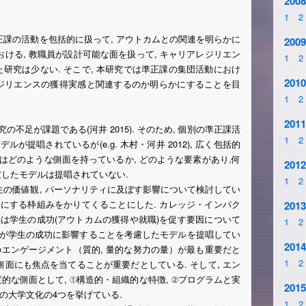
2008
1
2
正課の活動を包括的に扱って, アウトカムとの関連を明らかに
2009
における, 教職員が設計可能な面を扱って, キャリアレジリエン
1
2
研究は少ない. そこで, 本研究では準正課の集団活動におけ
2010
ジリエンスの獲得実感と関連するのか明らかにすることを目
1
2
2011
不足が課題である(河井 2015). そのため, 個別の準正課活
1
2
が提唱されているが(e.g. 木村・河井 2012), 広く包括的
はどのような側面を持っているか, どのような要素があり,何
2012
したモデルは提唱されていない.
1
2
学生の価値観, パーソナリティに及ぼす影響について検討してい
考にする枠組みをかりてくることにした. カレッジ・インパク
2013
(2006)は学生の成功(アウトカムの獲得や就職)を促す要因について
1
2
面が学生の成功に影響することを考慮したモデルを提唱してい
2014
学生のエンゲージメント（質的, 量的な努力の量）が最も重要だと
1
2
な側面にも焦点を当てることが重要だとしている. そして, エン
な側面として, ①構造的・組織的な特徴, ②プログラムと実
2015
心の大学文化の4つを挙げている.
1
2