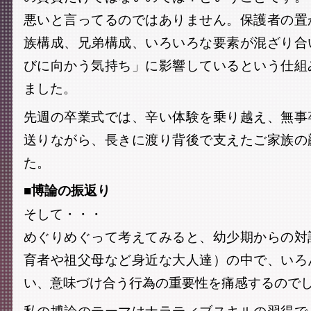
悪いと言ってるのではありません。保護者の置
族構成、兄弟構成、いろいろな要素が混ざり合
びに向かう気持ち」に影響しているという仕組
ました。
先週の卒業式では、辛い体験を乗り越え、無事
送りながら、長きに渡り背後で支えたご家族の
た。
■博論の振返り
そして・・・
めぐりめぐって考えてみると、幼少期からの対
育者や祖父母など身近な大人達）の中で、いろ
い、意味づけ合う行為の重要性を痛感するので
私の博論のテーマはナラティブスキルの習得で