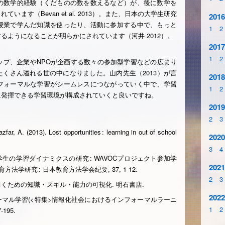
の数学的経験（くだものの数を数えるなど）が、後に数学を
ます（Bevan et al. 2013）。また、日本の大学生研究
2016
授業で学んだ知識を使ったり、活動に参加する中で、もっと
1
2
るようになることが明らかにされています（河井 2012）。
2017
1
2
ップ、企業やNPOが企画する数々の参加型学習などの広まり
くさん溢れる世の中になりました。山内先生（2013）が言
2018
フォーマルな学習がシームレスにつながっていく中で、学習
1
2
に発揮できる学習環境が構成されていくと良いですね。
2019
2
3
zfar, A. (2013). Lost opportunities : learning in out of school
2020
3
4
なぐ学生の学習ダイナミクスの研究 : WAVOCプロジェクト参加学
2021
学研究 : 日本教育方法学会紀要, 37, 1-12.
2
3
 : 働くための知識・スキル・能力の可視化. 明石書店.
2022
ンフォーマル学習(<特集>情報化社会におけるインフォーマルラーニ
1
2
195.