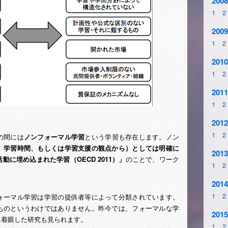
2008
1
2
2009
1
2
2010
1
2
2011
1
2
2012
1
2
の間には
ノンフォーマル学習
という学習も存在します。ノン
、学習時間、もしくは学習支援の観点から）としては明確に
2013
に埋め込まれた学習（OECD 2011）」
のことで、ワーク
1
2
2014
1
2
ォーマル学習は学習の提供者等によって分類されています。
ものというわけではありません。昨今では、フォーマルな学
2015
に着眼した研究も見られます。
1
2