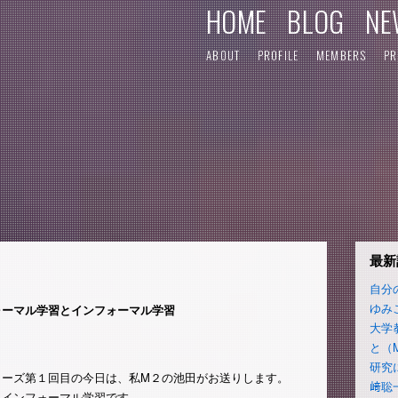
HOME
BLOG
NE
ABOUT
PROFILE
MEMBERS
PR
最新
自分
ゆみ
ォーマル学習とインフォーマル学習
大学
と（
研究
リーズ第１回目の今日は、私M２の池田がお送りします。
﨑聡
、インフォーマル学習です。