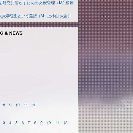
を研究に活かすための文献管理（M2 松原
）
人大学院生という選択（M1 上林山 大吉）
G & NEWS
8
9
10
11
12
3
4
5
6
7
8
9
10
11
12