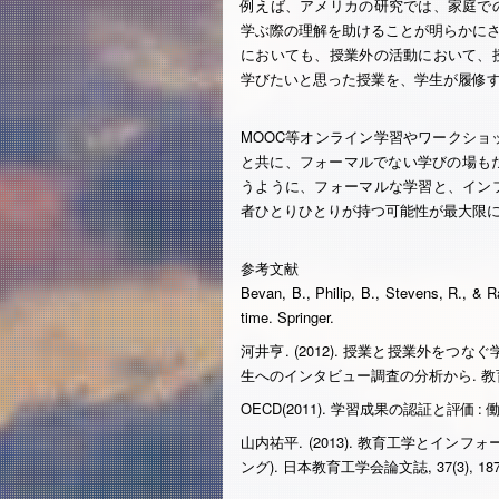
例えば、アメリカの研究では、家庭で
学ぶ際の理解を助けることが明らかにされてい
においても、授業外の活動において、
学びたいと思った授業を、学生が履修す
MOOC等オンライン学習やワークショ
と共に、フォーマルでない学びの場もた
うように、フォーマルな学習と、イン
者ひとりひとりが持つ可能性が最大限
参考文献
Bevan, B., Philip, B., Stevens, R., & Ra
time. Springer.
河井亨. (2012). 授業と授業外をつ
生へのインタビュー調査の分析から. 教育方法
OECD(2011). 学習成果の認証と評価
山内祐平. (2013). 教育工学とイ
ング). 日本教育工学会論文誌, 37(3), 187-