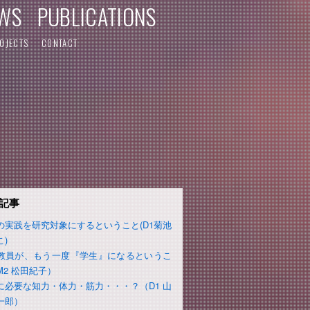
WS
PUBLICATIONS
OJECTS
CONTACT
記事
の実践を研究対象にするということ(D1菊池
こ)
教員が、もう一度『学生』になるというこ
M2 松田紀子）
に必要な知力・体力・筋力・・・？（D1 山
一郎）