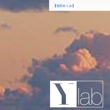
【
池田めぐみ
】