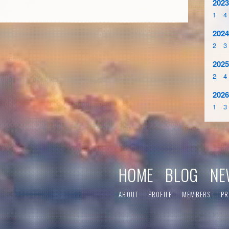
2023
1
4
2024
2
3
2025
2
4
2026
1
3
HOME
BLOG
NE
ABOUT
PROFILE
MEMBERS
PR