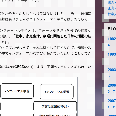
書籍
正典
で何かを習ったりしたわけではないけれど、「あー、勉強に
社会
経験はありませんか？インフォーマル学習とは、おそらく、
BLO
ンフォーマル学習とは、フォーマル学習（学校での授業な
と違い、
「仕事、家庭生活、余暇に関連した日常の活動の結
1992
とです。
4
のトラブルがおきて、それに対応して行くなかで、知識やス
の中でインフォーマルな学びが起きていたということができ
1993
4
違いはOECD(2011)により、下図のようにまとめられてい
2003
5
2006
6
7
2007
1
2