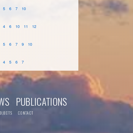
5
6
7
10
4
6
10
11
12
5
6
7
9
10
4
5
6
7
WS
PUBLICATIONS
OJECTS
CONTACT