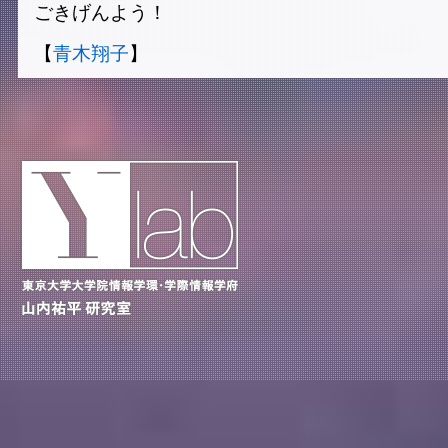
ごきげんよう！
【
青木翔子
】