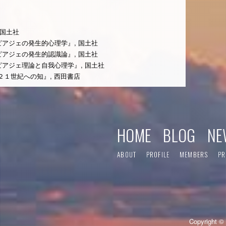
 国土社
ピアジェの発生的心理学』, 国土社
ピアジェの発生的認識論』, 国土社
ピアジェ理論と自我心理学』, 国土社
２１世紀への知』, 西田書店
HOME
BLOG
NE
ABOUT
PROFILE
MEMBERS
PR
Copyright © 