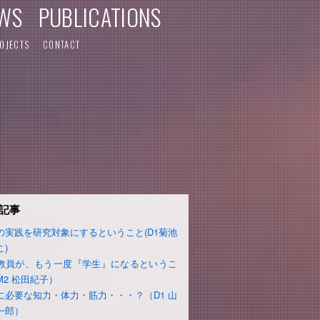
WS
PUBLICATIONS
OJECTS
CONTACT
記事
の実践を研究対象にするということ(D1菊池
こ)
教員が、もう一度『学生』になるというこ
M2 松田紀子）
に必要な知力・体力・筋力・・・？（D1 山
一郎）