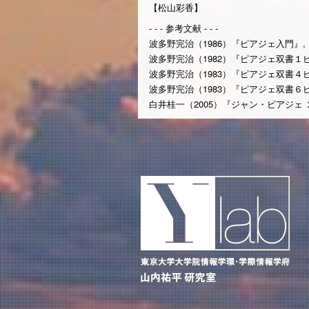
【松山彩香】
- - - 参考文献 - - -
波多野完治（1986）『ピアジェ入門』,
波多野完治（1982）『ピアジェ双書１
波多野完治（1983）『ピアジェ双書４
波多野完治（1983）『ピアジェ双書６
白井桂一（2005）『ジャン・ピアジェ 