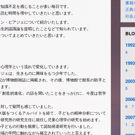
書籍
だ知識不足を感じることが多い毎日です。
正典
を読む時間を増やしていきたいと思います。
社会
ャン・ピアジェについて紹介いたします。
発生的認識論を提唱したことなどで知られています。
BLO
についてまとめていきたいと思います。
1992
4
1993
→心理学という流れで変化していきます。
4
アジェは、生きものに興味をもつ少年でした。
記が博物館雑誌に掲載され、その後、博物館で館長の助手と
2003
ります。
5
「創造的進化」の話を聞いたことをきっかけに、今度は哲学
2006
に対して疑問も感じていました。
6
7
ス版をつくるアルバイトを経て、子どもの精神分析について
2007
ー研究所の研究主任に就任し児童心理学の研究を始めます。
1
2
の子どもの行動を観察して認知発達研究を行いました。
領域の学問に触れながら確立されていったと言えます。