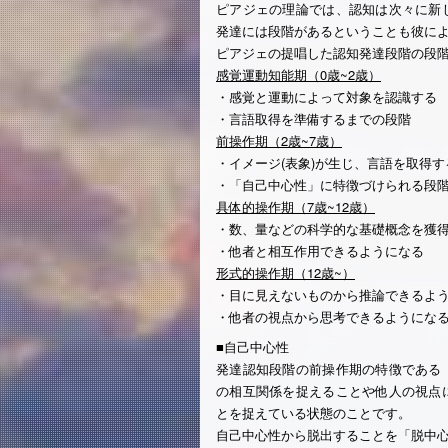
ピアジェの理論では、認知は次々に新
発達には段階があるということも彼に
ピアジェの提唱した認知発達段階の段
感覚運動知能期（0歳~2歳）
・感覚と運動によって対象を認識する
・言語取得を準備するまでの段階
前操作期（2歳~7歳）
・イメージ(表象)が生じ、言語を取得す
・「自己中心性」に特徴づけられる段
具体的操作期（7歳~12歳）
・数、量などの科学的な基礎概念を獲
・他者と相互作用できるようになる
形式的操作期（12歳~）
・目に見えないものから推論できるよ
・他者の視点から思考できるようにな
■自己中心性
発達認知段階の前操作期の特徴である
の相互関係を捉えることや他人の視点
とを捉えている状態のことです。
自己中心性から脱出することを「脱中