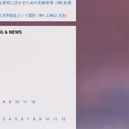
を研究に活かすための文献管理（M2 松原
）
人大学院生という選択（M1 上林山 大吉）
G & NEWS
8
9
10
11
12
3
4
5
6
7
8
9
10
11
12