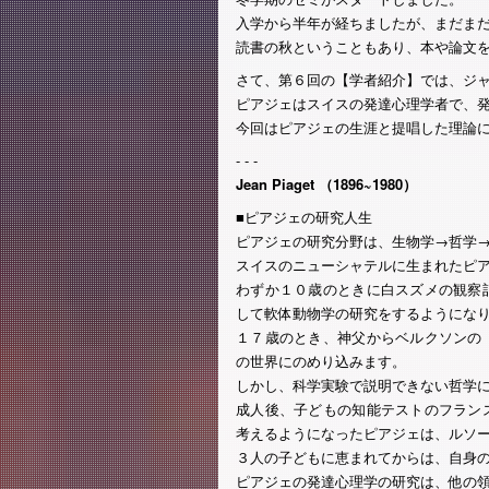
入学から半年が経ちましたが、まだま
読書の秋ということもあり、本や論文
さて、第６回の【学者紹介】では、ジ
ピアジェはスイスの発達心理学者で、
今回はピアジェの生涯と提唱した理論
- - -
Jean Piaget （1896~1980）
■ピアジェの研究人生
ピアジェの研究分野は、生物学→哲学
スイスのニューシャテルに生まれたピ
わずか１０歳のときに白スズメの観察
して軟体動物学の研究をするようにな
１７歳のとき、神父からベルクソンの
の世界にのめり込みます。
しかし、科学実験で説明できない哲学
成人後、子どもの知能テストのフラン
考えるようになったピアジェは、ルソ
３人の子どもに恵まれてからは、自身
ピアジェの発達心理学の研究は、他の