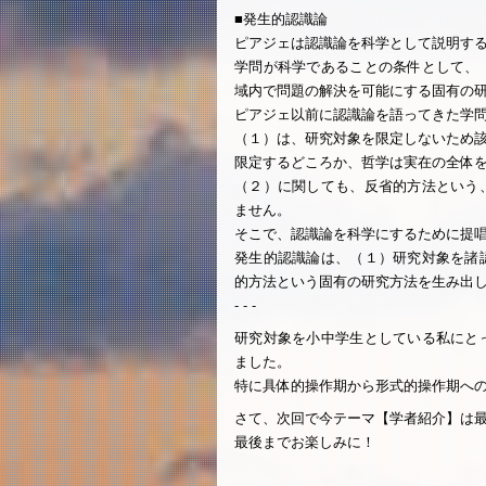
■発生的認識論
ピアジェは認識論を科学として説明す
学問が科学であることの条件として、
域内で問題の解決を可能にする固有の
ピアジェ以前に認識論を語ってきた学
（１）は、研究対象を限定しないため
限定するどころか、哲学は実在の全体
（２）に関しても、反省的方法という
ません。
そこで、認識論を科学にするために提
発生的認識論は、（１）研究対象を諸
的方法という固有の研究方法を生み出
- - -
研究対象を小中学生としている私にと
ました。
特に具体的操作期から形式的操作期へ
さて、次回で今テーマ【学者紹介】は
最後までお楽しみに！