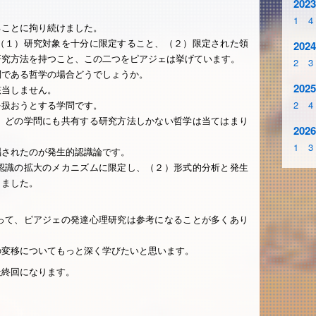
2023
1
4
ることに拘り続けました。
（１）研究対象を十分に限定すること、（２）限定された領
2024
研究方法を持つこと、この二つをピアジェは挙げています。
2
3
問である哲学の場合どうでしょうか。
2025
該当しません。
を扱おうとする学問です。
2
4
、どの学問にも共有する研究方法しかない哲学は当てはまり
2026
1
3
唱されたのが発生的認識論です。
認識の拡大のメカニズムに限定し、（２）形式的分析と発生
しました。
って、ピアジェの発達心理研究は参考になることが多くあり
の変移についてもっと深く学びたいと思います。
最終回になります。