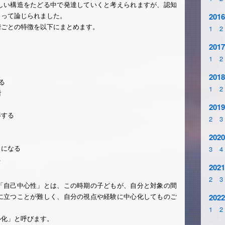
しい構造をたどる中で発達していくと考えられますが、認知
よって論じられました。
2016
階ごとの特徴を以下にまとめます。
1
2
2017
1
2
2018
る
1
2
階
2019
得する
2
3
2020
うになる
3
4
る
2021
2
3
「自己中心性」とは、この時期の子どもが、自分と対象の間
に立つことが難しく、自分の視点や経験に中心化してものご
2022
1
2
心化」と呼びます。