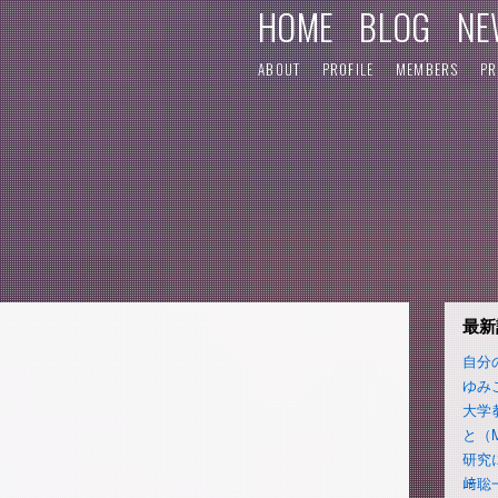
HOME
BLOG
NE
ABOUT
PROFILE
MEMBERS
PR
最新
自分
ゆみ
大学
と（
研究
﨑聡