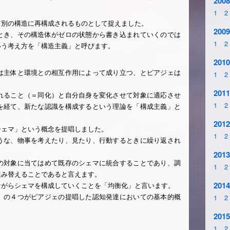
2008
1
2
て別の構造に再構成されるものとして捉えました。
2009
とき、その構造体がゼロの状態から書き込まれていくのでは
1
2
いう考え方を「構造主義」と呼びます。
2010
は主体と環境との相互作用によって成り立つ、とピアジェは
1
2
2011
れること（＝同化）と自分自身を変化させて対象に適応させ
1
2
を経て、新たな認識を構成するという理論を「構成主義」と
2012
シェマ」という概念を提唱しました。
1
2
うな、物事を考えたり、見たり、行動するときに繰り返され
2013
の対象に当てはめて既存のシェマに統合することであり、調
1
2
組み替えることであると言えます。
2014
ながらシェマを構成していくことを「均衡化」と言います。
」の４つがピアジェの提唱した認知発達においての基本的概
1
2
2015
1
2