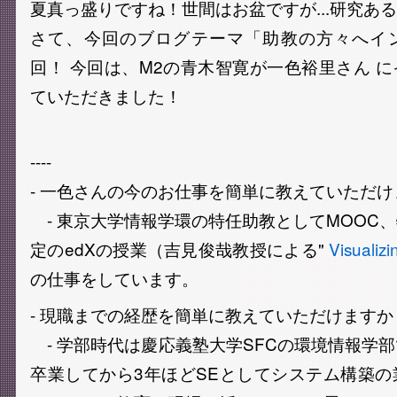
夏真っ盛りですね！世間はお盆ですが...研究あ
さて、今回のブログテーマ「助教の方々へイ
回！ 今回は、M2の青木智寛が一色裕里さん 
ていただきました！
----
- 一色さんの今のお仕事を簡単に教えていただけ
- 東京大学情報学環の特任助教としてMOOC
定のedXの授業（吉見俊哉教授による"
Visualiz
の仕事をしています。
- 現職までの経歴を簡単に教えていただけますか
- 学部時代は慶応義塾大学SFCの環境情報学
卒業してから3年ほどSEとしてシステム構築