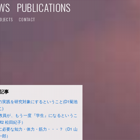
WS
PUBLICATIONS
OJECTS
CONTACT
記事
の実践を研究対象にするということ(D1菊池
こ)
教員が、もう一度『学生』になるというこ
M2 松田紀子）
に必要な知力・体力・筋力・・・？（D1 山
一郎）