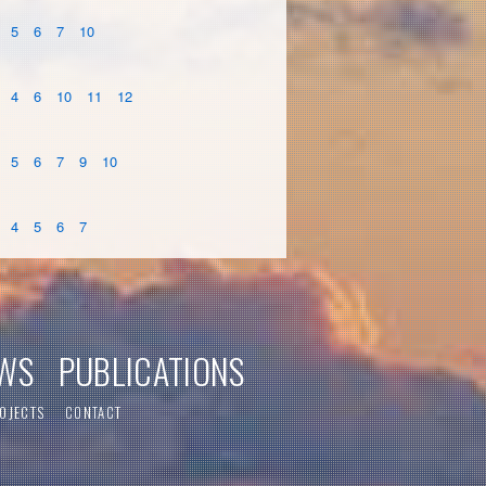
5
6
7
10
4
6
10
11
12
5
6
7
9
10
4
5
6
7
WS
PUBLICATIONS
OJECTS
CONTACT