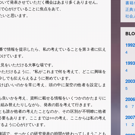
ついて発表させていただく機会はあまり多くありません。
書籍
面で心がけていることに焦点をあて、
正典
たいと思います。
社会
BLO
1992
順番で情報を提示したら、私の考えていることを第３者に伝え
4
つけています。
1993
意見をいただける大事な場です。
4
いただけるように、"私がこれまで何を考えて、どこに興味を
少しでも伝えらえるように努めています。
2003
けばいいのかを常に考え、頭の中に架空の他者を設定しま
5
ら良いかを考え、資料に載せる情報をいくつかのかたまりに
2006
、組み替えたりしながら、発表の筋を考えて行きます。
6
7
とも誰か他者の考えたことなのか、その区別が不明瞭に他者
2007
必要もあります。ここまでは○○の考え、ここからは私の考え
するように心がけています。
1
2
確認で、せっかくの研究発表の時間が終わってしまうことも