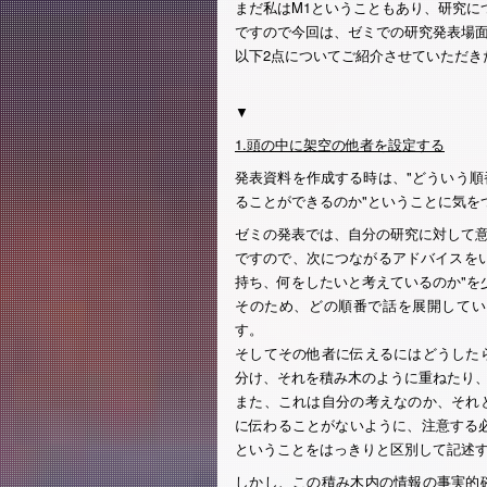
まだ私はM1ということもあり、研究に
ですので今回は、ゼミでの研究発表場
以下2点についてご紹介させていただき
▼
1.頭の中に架空の他者を設定する
発表資料を作成する時は、"どういう
ることができるのか"ということに気を
ゼミの発表では、自分の研究に対して
ですので、次につながるアドバイスを
持ち、何をしたいと考えているのか"を
そのため、どの順番で話を展開してい
す。
そしてその他者に伝えるにはどうした
分け、それを積み木のように重ねたり
また、これは自分の考えなのか、それ
に伝わることがないように、注意する
ということをはっきりと区別して記述
しかし、この積み木内の情報の事実的