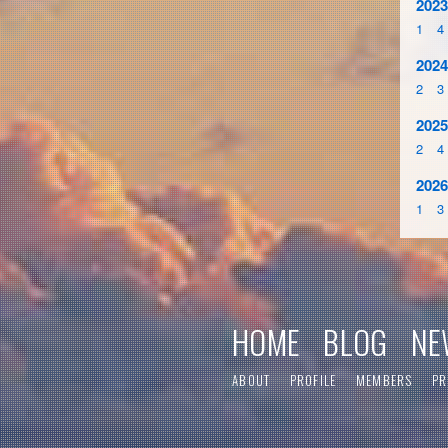
2023
1
4
2024
2
3
2025
2
4
2026
1
3
HOME
BLOG
NE
ABOUT
PROFILE
MEMBERS
PR