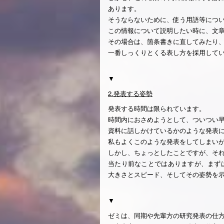
あります。
そうならないために、使う用語等につ
この情報について説明したい時に、文
その場合は、箇条書きに直してみたり
一番しっくりとくる表し方を採用して
▼
2.発表する姿勢
発表する時間は限られています。
時間内におさめようとして、ついつい
資料に話しかけているかのような発表
私もよくこのような発表をしてしまい
しかし、ちょっとしたことですが、そ
当たり前なことではありますが、まず
大きさとスピード、そしてその姿勢を
▼
ゼミは、同期や先輩方の研究発表の仕