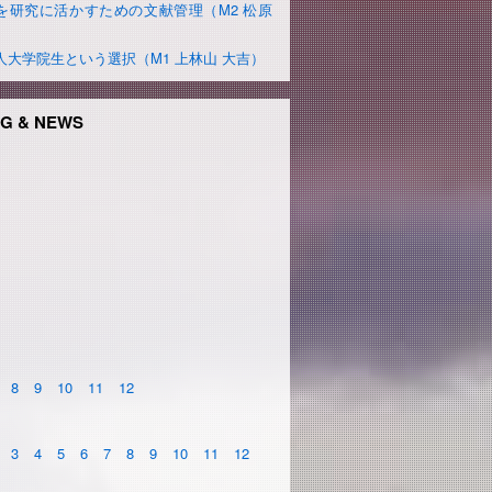
を研究に活かすための文献管理（M2 松原
）
人大学院生という選択（M1 上林山 大吉）
G & NEWS
8
9
10
11
12
3
4
5
6
7
8
9
10
11
12