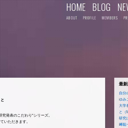
HOME
BLOG
NE
ABOUT
PROFILE
MEMBERS
PR
最新
自分
ゆみ
こと
大学
と（
"研究発表のこだわり"シリーズ。
研究
せていただきます。
﨑聡