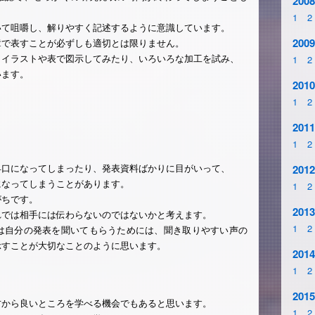
2008
1
2
いて咀嚼し、解りやすく記述するように意識しています。
2009
章で表すことが必ずしも適切とは限りません。
、イラストや表で図示してみたり、いろいろな加工を試み、
1
2
います。
2010
1
2
2011
1
2
早口になってしまったり、発表資料ばかりに目がいって、
2012
になってしまうことがあります。
1
2
がちです。
2013
れでは相手には伝わらないのではないかと考えます。
1
2
は自分の発表を聞いてもらうためには、聞き取りやすい声の
示すことが大切なことのように思います。
2014
1
2
2015
方から良いところを学べる機会でもあると思います。
1
2