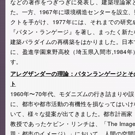
などの著作をつぎつぎに発表し、建築理論家
た。一方、1967年に環境構造センターを設立
クトを手がけ、1977年には、それまでの研
『パタン・ランゲージ』を著し、まったく新た
建築パラダイムの再構築をはかりました。日本
に、盈進学園東野高校（埼玉県入間市,1984
す。
アレグザンダーの理論：パタンランゲージとそ
ト
1960年〜70年代、モダニズムの行き詰まりや
に、都市や都市活動の有機性を損なってはいけ
いて、様々な提案が出てきました。都市計画家・建
教授であったケビン・リンチは、「The Image of th
題：都市のイメージ）」において、人間の空間