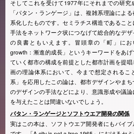
そしてこれを受けて1977年にそれまでの研
「パタン・ランゲージ」は、複雑系理論による
系化したものです。セミラチス構造であること
手法をネットワーク状につなげて総合的なデザ
の良書ともいえます。冒頭章の「町」において、
growth：漸進的成長」というキーワードをあ
ていく都市の構成を前提とした都市計画を提唱
画の理論体系において、今まで想定されるこ
系」を応用したこの論は、都市デザインやまち
のデザインの手法などにより、意識形成や議論
を与えたことは間違いないでしょう。
パタン・ランゲージとソフトウエア開発の関係
実はこの本は、ソフトウエア開発者にもバイブ
です。「A city is not a tree,1965」に