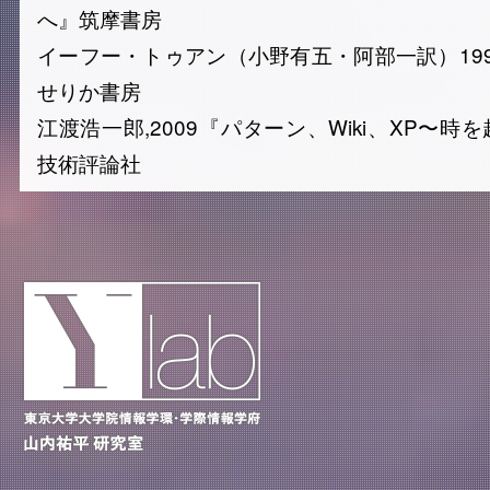
へ』筑摩書房
イーフー・トゥアン（小野有五・阿部一訳）19
せりか書房
江渡浩一郎,2009『パターン、Wiki、XP〜
技術評論社