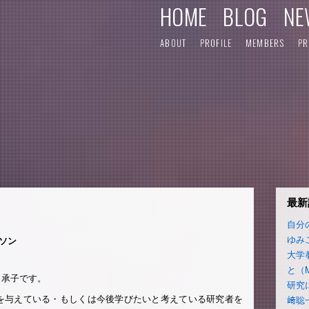
HOME
BLOG
NE
ABOUT
PROFILE
MEMBERS
PR
最新
自分
ゆみ
ソン
大学
と（
田承子です。
研究
を与えている・もしくは今後学びたいと考えている研究者を
﨑聡