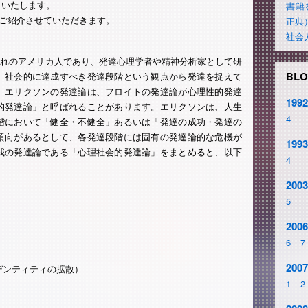
りいたします。
書籍
ご紹介させていただきます。
正典
社会
まれのアメリカ人であり、発達心理学者や精神分析家として研
BLO
、社会的に達成すべき発達段階という観点から発達を捉えて
。エリクソンの発達論は、フロイトの発達論が心理性的発達
1992
的発達論」と呼ばれることがあります。エリクソンは、人生
4
階において「健全・不健全」あるいは「発達の成功・発達の
傾向があるとして、各発達段階には固有の発達論的な危機が
1993
我の発達論である「心理社会的発達論」をまとめると、以下
4
2003
5
2006
6
7
2007
デンティティの拡散）
1
2