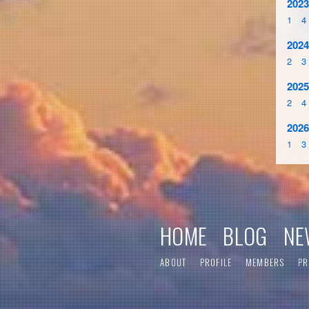
2023
1
4
2024
2
3
2025
2
4
2026
1
3
HOME
BLOG
NE
ABOUT
PROFILE
MEMBERS
PR