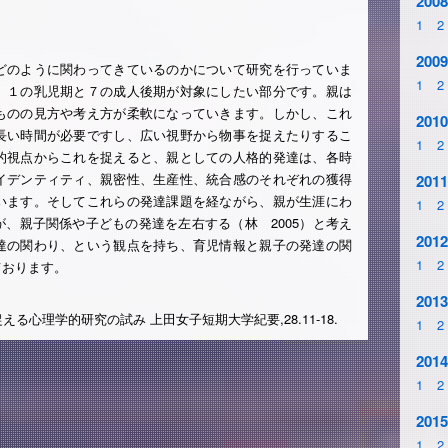
2008
1
2
2009
のように関わってきているのかについて研究を行っていま
1
2
、１の乳児期と７の成人後期が対象にしたい部分です。親は
ものの見方や考え方が柔軟になっていきます。しかし、これ
2010
長い時間が必要ですし、広い視野から物事を捉えたりするこ
1
2
的視点からこれを捉えると、親としての人格的発達は、各時
イデンティティ、親密性、生産性、統合感のそれぞれの獲得
2011
います。そしてこれらの発達課題を経ながら、親が生涯にわ
1
2
、親子関係や子どもの発達を左右する（林 2005）と考え
2012
達の関わり、という観点を持ち、育児情報と親子の発達の関
1
2
ております。
2013
捉える心理学的研究の試み 上田女子短期大学紀要,28.11-18.
1
2
2014
1
2
2015
1
2