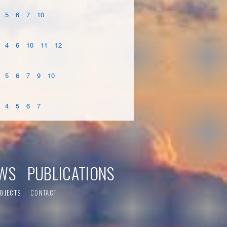
5
6
7
10
4
6
10
11
12
5
6
7
9
10
4
5
6
7
WS
PUBLICATIONS
OJECTS
CONTACT