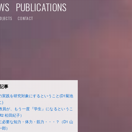
WS
PUBLICATIONS
OJECTS
CONTACT
記事
の実践を研究対象にするということ(D1菊池
こ)
教員が、もう一度『学生』になるというこ
M2 松田紀子）
に必要な知力・体力・筋力・・・？（D1 山
一郎）