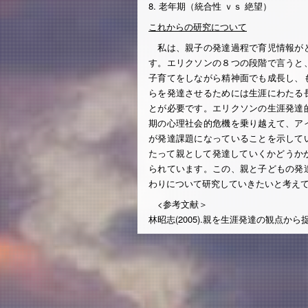
8. 老年期（統合性 ｖｓ 絶望）
これからの研究について
私は、親子の発達過程で育児情報がど
す。エリクソンの８つの段階で言うと
子育てをしながら精神面でも成長し、
らを発達させるためには生涯にわたる
とが必要です。エリクソンの生涯発達
期の心理社会的危機を乗り越えて、ア
が発達課題になっていることを示して
たって親として発達していくかどうかが
られています。この、親と子どもの発
わりについて研究していきたいと考え
<参考文献＞
林昭志(2005).親を生涯発達の観点から