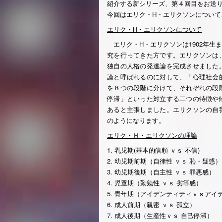
紹介する新シリーズ、第４回目をお送
今回はエリク・H・エリクソンについて
エリク・H・エリクソンについて
エリク・H・エリクソンは1902年生
究を行ってきた方です。エリクソンは
独自の人格の発達論を完成させました
論と呼ばれるのに対して、「心理社会
を８つの段階に分けて、それぞれの段
停滞」といった対立する二つの特徴や
あると主張しました。エリクソンの自
のようになります。
エリク・Ｈ・エリクソンの理論
1. 乳児期(基本的信頼 ｖｓ 不信)
2. 幼児期前期（自律性 ｖｓ 恥・疑惑）
3. 幼児期後期（自主性 ｖｓ 罪悪感）
4. 児童期（勤勉性 ｖｓ 劣等感）
5. 青年期（アイデンティティｖｓアイ
6. 成人前期（親密 ｖｓ 孤立）
7. 成人後期（生産性ｖｓ 自己停滞）