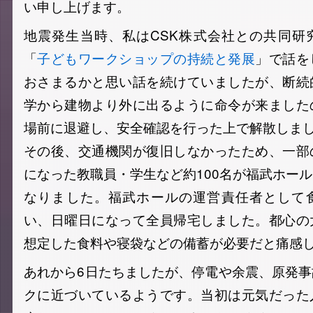
い申し上げます。
地震発生当時、私はCSK株式会社との共同研
「
子どもワークショップの持続と発展
」で話を
おさまるかと思い話を続けていましたが、断続
学から建物より外に出るように命令が来ました
場前に退避し、安全確認を行った上で解散しま
その後、交通機関が復旧しなかったため、一部
になった教職員・学生など約100名が福武ホー
なりました。福武ホールの運営責任者として
い、日曜日になって全員帰宅しました。都心の
想定した食料や寝袋などの備蓄が必要だと痛感
あれから6日たちましたが、停電や余震、原発
クに近づいているようです。当初は元気だった