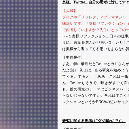
奥様、Twitter...自分の思考に対し
【大城】
ブログや『リフレクティブ・マネジャ
味深いです。「奥様リフレクション」
で内省していますか？先生にとっての
（※１奥様リフレクション...日々の
うに、言葉を選んだり言い直したりし
は奥様から返ってくる思いもよらない
【中原先生】
まあ、特に最近だとTwitterとカミ
だよ(笑) 例えば、ある研究を始めよ
てくる。すると、「ああ、これは一般
ん。Twitterもそうで、呟きがすごく
も、僕の研究のテーマはビジネスパー
らないじゃないですか。それはすごく
レクションというかPDCAの短いサイ
研究に関する思考は"ダダ漏れ"です。