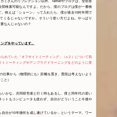
ミさんのリフレクション以外、Twitterやブログは、全部形
全部検索可能なんですよ。だから、僕のブログは僕が一番検
だけど。例えば「ショーン」って入れたら、僕が過去10何年間で
てくるじゃないですか。そういう使い方だよね。やっぱり
重要なんじゃないの？
ィングをやっています。
べられていた「オフサイトミーティング」（※２）について気
イトミーティングやアンプラグドラーニングをどのように実
の前の仕事から（物理的にも）距離を置き、普段は考えないよう
むこと）
ぐらいかな。共同研究者と行く時もあるし、僕と同年代の若い
ネットもコンピュータも使わず、自分がどういうこと今後や
ら自分が10年後何を成し遂げているか」というテーマ。ワー