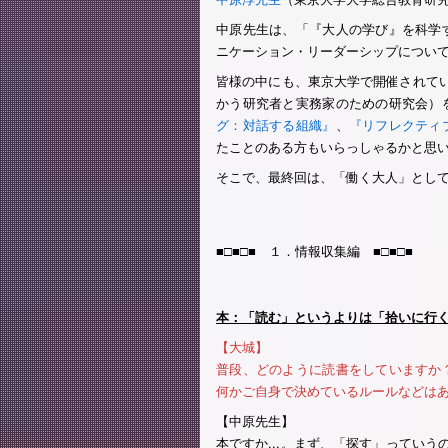
中原先生は、「『大人の学び』を科学
ニケーション・リーダーシップについ
皆様の中にも、東京大学で開催されて
かう研究者と実務家のための研究会）
グ：対話する組織』
、
『リフレクティ
たことのある方もいらっしゃるかと思
そこで、最終回は、「働く大人」とし
■□■□■ １．情報収集編 ■□■□■
本：「読む」というよりは「拾いに行
【大城】
普段、どのように読書をしていますか
何かご自身で決めているルールなどは
【中原先生】
本ですか...。まず、「探す」っていう