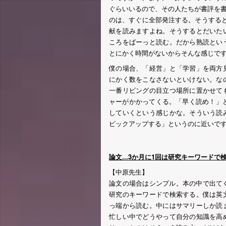
ぐらいいるので、その人たちが書評を書い
のは、すぐに全部発注する。そうする
献を読みますよね。そうするとだいた
ころをばーっと読む。だから熟読とい
とにかく時間がないからそんな感じで
僕の場合、「経営」と「学習」を両方
にかく数をこなさないといけない。な
一番リビングの目立つ場所に置かせて
ャーがかかってくる。「早く読め！」と
していくという感じかな。そういう読
ピックアップする」というのに近いで
論文...3か月に1回は研究キーワード
【中原先生】
論文の場合はシンプル。本の中で出て
研究のキーワードで検索する。僕は英
っ端から読む。中にはサマリーしか読
忙しい中でどうやって自分の知識を高