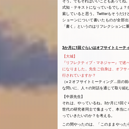
そう。でもそれはいいこともあってね。カ
式知・テキストになっているでしょ？
索していると思う。Twitterもそう
ショーンについて書いたものが全部出
「書く」というのはリフレクションに
3か月に1回ぐらいはオフサイトミーテ
【大城】
『リフレクティブ・マネジャー』で述
になりました。先生ご自身は、オフサ
行されていますか？
（※２オフサイトミーティング...目
な問いに、人々の対話を通じて取り組
【中原先生】
それは、やっているね。3か月に1回
世代の研究者同士で集まって、本当に
っていきたいのか？を考える。
この間やったのは、「このままやった