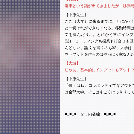
電車という話が出てきましたが、移動
【中原先生】
ここ（大学）に来るまでに、とにかく
と一切それができなくなる。移動時間はT
文を読んだり...。とにかく常にイ
(笑) ミーティングも授業も打合せも
んどない。論文を書くのも家。大学は
ウトプットを作るのはやっぱり家なん
【大城】
じゃあ、基本的にインプットもアウト
【中原先生】
「個」はね。コラボラティブなアウト
は全部大学。そこはすごくはっきりし
■□■□■ ２．内省編 ■□■□■