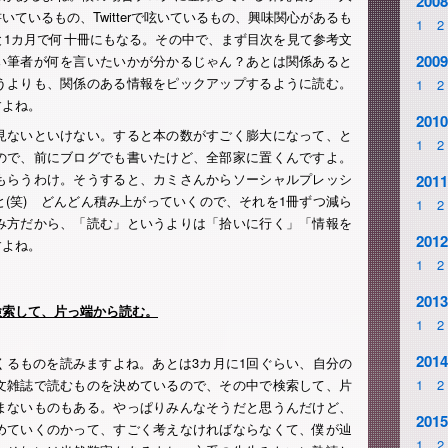
2008
ているもの、Twitterで呟いているもの、興味関心があるも
1
2
と1カ月で何十冊にもなる。その中で、まず目次を見て参考文
2009
い筆者が何を言いたいかが分かるじゃん？あとは関係あると
うよりも、関係のある情報をピックアップするように読む。
1
2
すよね。
2010
見ないといけない。すると本の数がすごく膨大になって、と
1
2
ので、前にブログでも書いたけど、全部家に置くんですよ。
もらうわけ。そうすると、カミさんからソーシャルプレッシ
2011
(笑) どんどん積み上がっていくので、それを1冊ずつ減ら
1
2
み方だから、「読む」というよりは「拾いに行く」「情報を
2012
すよね。
1
2
2013
で検索して、片っ端から読む。
1
2
2014
くるものを読みますよね。あとは3カ月に1回ぐらい、自分の
文雑誌で読むものを決めているので、その中で検索して、片
1
2
まないものもある。やっぱりみんなそうだと思うんだけど、
2015
めていくのかって、すごく考えなければならなくて、僕が辿
1
2