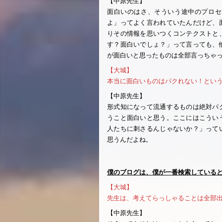
【中原先生】
面白いのはさ、そういう途中のプロセ
よ」ってよく言われていたんだけど、
りその情報を思いつくコンテクストと
す？面白いでしょ？」って言っても、
が面白いと思ったものは全部言っちゃ
【大城】
本当に面白いものはパクれない！とい
【中原先生】
形式知になって流通するものは絶対パ
うこと面白いと思う。ここにはこうい
人たちに刺さるんじゃないか？」って
思うんだよね。
僕のブログは、僕が一番検索している
【大城】
先生は、考えてらっしゃることは全部
【中原先生】