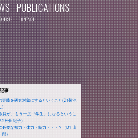
WS
PUBLICATIONS
OJECTS
CONTACT
記事
の実践を研究対象にするということ(D1菊池
こ)
教員が、もう一度『学生』になるというこ
M2 松田紀子）
に必要な知力・体力・筋力・・・？（D1 山
一郎）