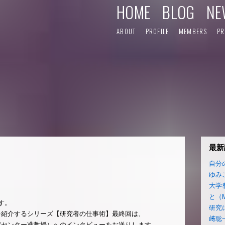
HOME
BLOG
NE
ABOUT
PROFILE
MEMBERS
PR
最新
自分
ゆみ
大学
と（
す。
研究
を紹介するシリーズ【研究者の仕事術】最終回は、
﨑聡
究センター准教授）へのインタビューをお送りします。