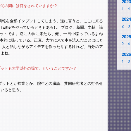
2023
時間の間には何をされていますか？
1
4
2024
情報を全部インプットしてしまう。逆に言うと、ここに来る
2
3
witterをやっているときもあるし、ブログ、新聞、文献、論
ンプットです。逆に大学に来たら、俺、一日中喋っているよね
2025
基本的に喋っている。正直、大学に来て本を読んだことはほと
2
4
、人と話しながらアイデアを作ったりするけれど、自分のア
だよね。
2026
1
3
プットも大学以外の場で、ということですか？
プットとか授業とか、院生との議論、共同研究者との打合せ
ていると思う。