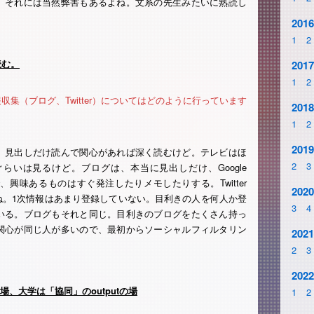
、それには当然弊害もあるよね。文系の先生みたいに熟読し
2016
1
2
読む。
2017
1
2
集（ブログ、Twitter）についてはどのように行っています
2018
1
2
2019
。見出しだけ読んで関心があれば深く読むけど。テレビはほ
2
3
らいは見るけど。ブログは、本当に見出しだけ、Google
で、興味あるものはすぐ発注したりメモしたりする。Twitter
2020
ね。1次情報はあまり登録していない。目利きの人を何人か登
3
4
いる。ブログもそれと同じ。目利きのブログをたくさん持っ
関心が同じ人が多いので、最初からソーシャルフィルタリン
2021
。
2
3
2022
tの場、大学は「協同」のoutputの場
1
2