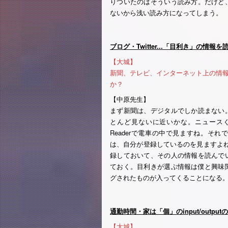
りついたのはそういう読み方。だけど
ないから浅い読み方になってしまう。
ブログ・Twitter...「目利き」の情報を
【大城】
新聞、テレビ、インターネット上の情報収
か？
【中原先生】
まず新聞は、デジタルでしか読まない
とんど見ないに近いかな。ニュースぐ
Readerで電車の中で見ますね。それ
は、自分が登録しているのを見ますよ
録しておいて、その人の情報を読んで
ておく。目利きが選ぶ情報は僕と興味
グされたものが入ってくることになる
通勤時間・家は「個」のinput/outpu
【大城】