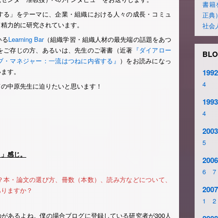
書籍
する」をテーマに、企業・組織における人々の成長・コミュ
正典
て精力的に研究されています。
社会
いる
Learning Bar
（組織学習・組織人材の最先端の話題をあつ
をご存じの方、あるいは、先生のご著書（近著
『ダイアロー
BLO
ブ・マネジャー：一流はつねに内省する』
）をお読みになっ
います。
1992
4
ての中原先生に迫りたいと思います！
1993
4
2003
5
く」感じ。
2006
6
7
？本・論文の選び方、冊数（本数）、読み方などについて、
2007
ありますか？
1
2
のがあるよね。僕の場合ブログに登録している研究者が300人