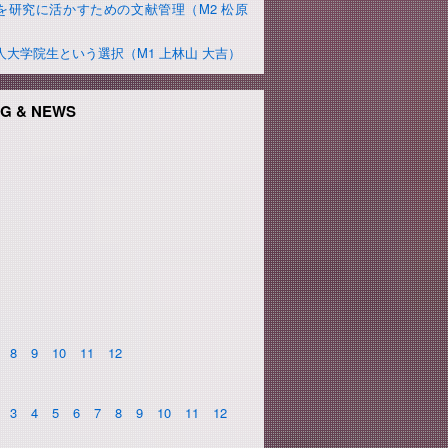
を研究に活かすための文献管理（M2 松原
）
人大学院生という選択（M1 上林山 大吉）
G & NEWS
8
9
10
11
12
3
4
5
6
7
8
9
10
11
12