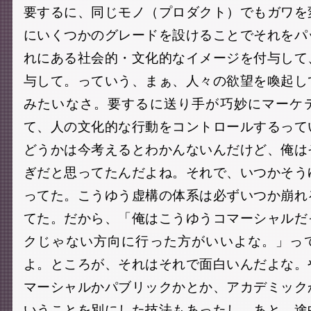
要するに、同じモノ（プロダクト）でもガワを
にいくつかのグレードを設けることでそれをパ
れにある社会的・文化的なイメージを付与して
与して。っていう、まぁ、人々の欲望を喚起し
みたいなさ。要するに送り手が巧妙にマーケ
て、人の文化的な行動をコントロールするって
どうかは今考えるとわかんないんだけど、俺は
ぎだと思ってたんだよね。それで、いつかそう
ってた。こうゆう虚構の体系は必ずいつか崩れ
てた。だから、「俺はこうゆうコマーシャルだ
クじゃない方向に行った方がいいよな。」っ
よ。ところが、それはそれで面白いんだよな。
マーシャルかパブリックかとか、アカデミック
いうことを別にした技法もあったし。あと、途