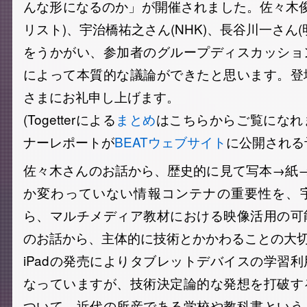
んな形になるのか」が開催されました。佐々木俊尚
リスト)、宇治橋祐之さん(NHK)、長谷川一さん
をうかがい、参加者のグループディスカッショ
によって本質的な議論ができたと思います。登
さまにお礼申し上げます。
(Togetterによる
まとめ
はこちらからご覧になれ
ナーレポートが
BEATウェブサイト
に公開される
佐々木さんのお話から、歴史的に見て写本→紙
か変わっていない情報コンテナの重要性を、
ら、マルチメディア教材における映像活用の可
のお話から、主体的に技術とかかわることの大
iPadの発売によりタブレットデバイスの学習
なっていますが、技術決定論的な発想を打破す
ついて、近代の所産である学校や教科書という