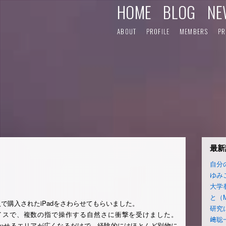
HOME
BLOG
NE
ABOUT
PROFILE
MEMBERS
PR
最新
自分
ゆみ
大学
と（
で購入されたiPadをさわらせてもらいました。
研究
イスで、複数の指で操作する自然さに衝撃を受けました。
﨑聡
の動かせるエリアが広くなるだけで、経験的にはほとんど別物に