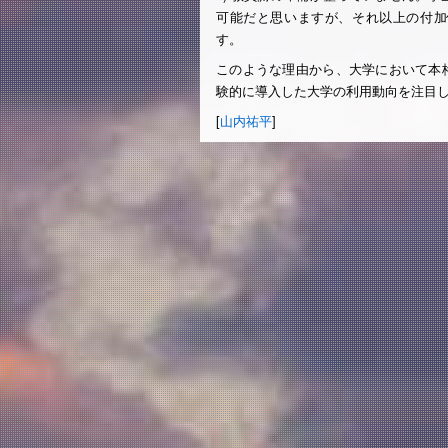
可能だと思いますが、それ以上の付加
す。
このような理由から、大学において本
験的に導入した大学の利用動向を注目
[
山内祐平
]