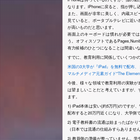
なります。iPhoneに戻ると、指が押
また、画面が非常に美しく、内蔵スピ
見ていると、ポータブルテレビに近い
が高いものだと思います。
画面上のキーボードは慣れが必要では
う。オフィスソフトであるPages,Num
有力候補のひとつになることは間違い
すでに、教育利用に関係していくつか
米国の3大学が『iPad』を無料で配
マルチメディア元素ガイド"The Elemen
今後、様々な領域で教育利用の実験が
は望ましいことだと考えていますが、
ます。
1) iPad本体は安い(約5万円)ので
配布すると20万円近くになり、大学側
2) 電子教科書の流通は始まったばか
（日本では流通の仕組みすらありませ
3) 教員側の準備が整っていません。