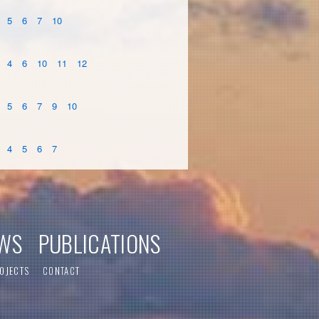
5
6
7
10
4
6
10
11
12
5
6
7
9
10
4
5
6
7
WS
PUBLICATIONS
OJECTS
CONTACT