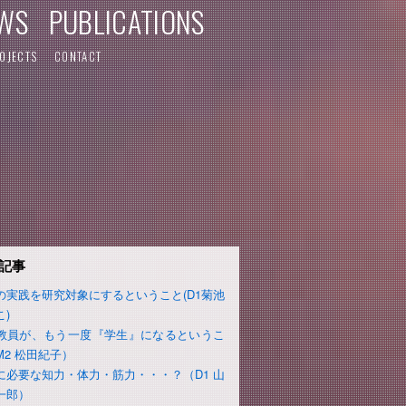
WS
PUBLICATIONS
OJECTS
CONTACT
記事
の実践を研究対象にするということ(D1菊池
こ)
教員が、もう一度『学生』になるというこ
M2 松田紀子）
に必要な知力・体力・筋力・・・？（D1 山
一郎）