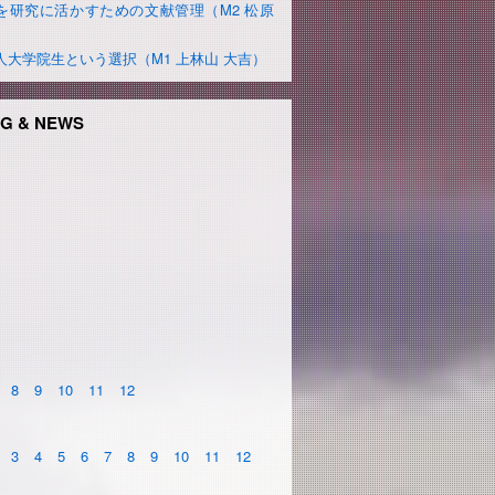
を研究に活かすための文献管理（M2 松原
）
人大学院生という選択（M1 上林山 大吉）
G & NEWS
8
9
10
11
12
3
4
5
6
7
8
9
10
11
12