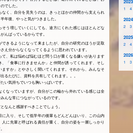
2023
うのでした。
1
4
らなく、自分を見失うのは、きっとほかの仲間から支えられ
て半年後、やっと気がつきました。
2024
2
3
っそう増していくにしても、途方にくれた感じはほとんどな
にがんばっているからです。
2025
ができるようになって来ましたが、自分の研究のほうが足取
2
4
かさえ分からなくなってくるように思われています。
2026
って、私は悩めば悩むほど問う口が重くなる嫌いがあります
1
3
き、「食事に行きませんか」と仲間が誘ってくれます、そし
いますか」とやさしく聞いてくれます。それから、みんなそ
が出るたびに、資料を共有してくれます。。。
がたい気持ちでいつも胸いっぱいです。
なくなっていますが、自分がこの輪から外れている感じは全
でみんな常につながっているのです。
だとなんと感謝すべきことでしょう。
目に入り、そして低学年の後輩もどんどんはいり、この山内
、人に先輩と呼ばれる責任が重く、自分の姿を一層しっかり
す。