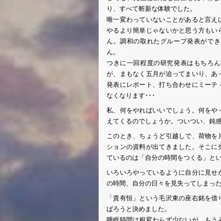
り、すべて斬新な体験でした。
唯一変わっていないことがあると言え
やるより簡単じゃないかと思う方もい
ん。調和の取れたグループ発表ができ
ん。
つきに一回程度の研究発表はもちろん
が、まもなく五月が迫ってまいり、あ
発表にレポート、打ち合わせにミーテ
なくなります･･･
私、何をやればいいでしょう。何をや
えてくるのでしょうか。ついつい、鈍
このとき、ちょうど引越しで、荷物を
ションの資料が出てきました。そこに
ているのは「自分の時間をつくる」と
いろいろやっているように自分に見せ
の時間、自分の日々を見失ってしまっ
「貴有恒」という毛沢東の座右銘を借
ばろうと決めました。
睡眠時間は相変わらず少ないが、もう