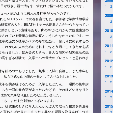
2008
業も日本語コースも、イントロダクションからいろんななじ
毎日が続き、新生活をすごすだけで精一杯だったからです。
1
2
ちょっと式のように思われる行事があったのです。
2009
れるALTメンバーでの春合宿でした。参加者は学際情報学府
1
2
研究室の人と、BEATセミナーの助教さんが中心となってい
と励ましという意味もあり、卵のM0がこれからの院生生活の
2010
夫されている豪華な知恵の宴というしかなかったのです。一
1
2
先輩の論文を後輩がペアの形で担当し、替わりに発表するの
2011
、これからの人のためにそれまでをどう過ごしてきたかを語
1
2
けられました。飲み会のときも、みんな研究や研究生活の話
の高すぎる経験で、入学生への最大のプレゼントと思われま
2012
1
2
備を始めつつありました。無事に入試に合格し、また半年し
2013
に、私も正式な山内研の一員として入りなおしました。
1
2
改革を挑み続けるためか、入学したとたん、一週間の集中講
、もう一回の春合宿があったおかげで、それほどいきなりと
2014
な改めて気を取り直したのだと思いました。
1
2
っても、まだまだ刺激いっぱい来ます。
2015
ん、研究生のときにちんぷんかんぷんで取った授業を再履修
と言わんばかりに、まったく異なる課題を取りあげ、つま
1
2