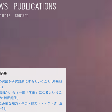
WS
PUBLICATIONS
OJECTS
CONTACT
記事
の実践を研究対象にするということ(D1菊池
こ)
教員が、もう一度『学生』になるというこ
M2 松田紀子）
に必要な知力・体力・筋力・・・？（D1 山
一郎）