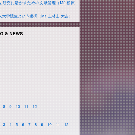
を研究に活かすための文献管理（M2 松原
）
人大学院生という選択（M1 上林山 大吉）
G & NEWS
8
9
10
11
12
3
4
5
6
7
8
9
10
11
12