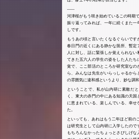
------
河津桜がもう咲き始めているこの時期
振り返ってみれば、一年に続くまた一
しです。
もうあの頃と言いたくなるぐらいです
春日門の近くにある静かな箇所、暫定
人に対し、話に緊張しか覚えられない
てきた五六人の学生の姿をした人たち
覚で、ここ部活のところか研究室なの
ら、みんなは先生がいらっしゃるから
の雰囲気に違和感というより、妙な調
ということで、私が山内研に素敵だと
く、東大の赤門の中にある知識の天国
に恵まれている、楽しんでいる、幸せ
た。
といっても、あれはもう二年ほど前の
は研究生として山内研に入学したので
もちろんなかったちょっとさびしげな