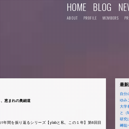
HOME
BLOG
NE
ABOUT
PROFILE
MEMBERS
PR
最新
自分
ゆみ
く、恵まれの奥細道
大学
と（
研究
1年間を振り返るシリーズ【ylabと私、この１年】第6回目
﨑聡