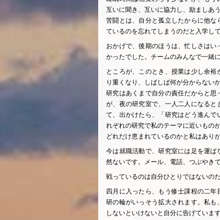
互いに聞き、互いに協力し、励ましあ
苦闘とは、自分と孤立したからに他な
ているのを忘れてしまうのだと入学し
おかげで、後期のほうは、忙しさはい
かったでした。チームのみんなで一緒
ところが、このとき、授業は少し余裕
り重くなり、しばしば何が分からない
研究はあくまで自分の責任だからと思
が、夜の研究室で、一人二人になると
て、出かけたら、「研究はどう進んで
れぞれの研究で私のテーマに近いもの
どれだけ恵まれているのかと私はあり
今は就職活動で、研究室には足を運ば
然ないです。メール、電話、つぶやき
戦っているのは自分ひとりではないの
四月に入ったら、もう修士課程の二年
研の輪がいっそう拡大されます。私も
しないといけないと自分に告げていま