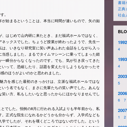
書籍
正典
です。
社会
年が始まるということは、本当に時間が速いもので、矢の如
BLO
が、はじめて山内研に来たとき、まだ福武ホールではなく、
アネックスでした。ちょうど授業が終わったようで、先生一
1992
私は、いきなり研究室に笑い声あふれた会話をしながら入っ
4
に当惑しました。まるでタイムマシーンに乗ってしまった錯
1993
か一瞬分からなくなったのです。でも、気が引き戻ってきた
4
といって、恐縮したり、話題を変えたりしようもなかったそ
和感のほうがよいのかと思われました。
2003
魅力を感じた最初のきっかけは、立派な福武ホールではな
5
という名でもなく、まさに先輩たちの笑い声でした。あんな
2006
な笑い方、私もしたいなと思ったからにほかなりませんでし
6
7
ことでした。恒例の8月に行われる入試よりも半年前から、私
2007
す。正式な院生になれるかどうかも分からず、入学式なども
1
2
入学でしたが、それを嘆くどころではないのでした。という