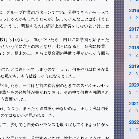
2016
ば、グループ作業のパターンですね。分担できるから一人で
1
2
らっしゃるかもしれませんが、決してそんなことはありませ
るように、調整するのに倍以上の苦労をしないといけませ
2017
1
2
抜けられないし、気がついたら、四月に新学期が始まった
っという間に六月の末となり、七月になると、研究に授業、
2018
ィング、期末の上、さらに夏合宿の準備で手がいっそう回ら
1
2
2019
ってひとつ終わってしまうのでしょう。何をやれば自分が見
2
3
感な私でも、もう破綻しそうになりました。
2020
片付けたら、一年ほど前の春合宿のときでのスペシャルセッ
先輩たちの経験談が書かれており、その中で何度も強調され
3
4
いう言葉でした。
2021
かけつつも、まったく達成感が来ないのは、正しく私は自分
2
3
たのではないかと思われました。
2022
りて、少しでも自分のバランスを取り戻してくるようにがん
1
2
みんな同じです。苦労するときは、途方にくれるときは、お