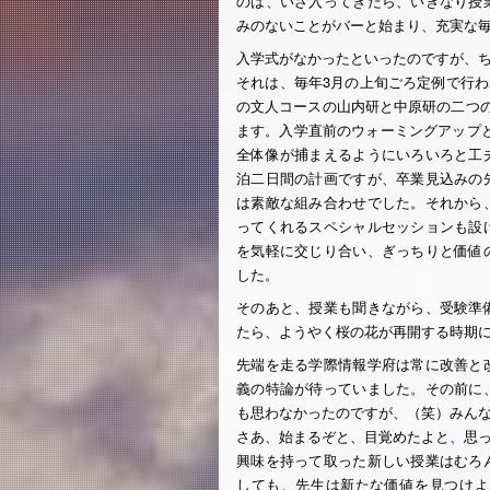
のは、いざ入ってきたら、いきなり授
みのないことがバーと始まり、充実な
入学式がなかったといったのですが、
それは、毎年3月の上旬ごろ定例で行わ
の文人コースの山内研と中原研の二つの
ます。入学直前のウォーミングアップ
全体像が捕まえるようにいろいろと工
泊二日間の計画ですが、卒業見込みの
は素敵な組み合わせでした。それから
ってくれるスペシャルセッションも設
を気軽に交じり合い、ぎっちりと価値
した。
そのあと、授業も聞きながら、受験準
たら、ようやく桜の花が再開する時期
先端を走る学際情報学府は常に改善と
義の特論が待っていました。その前に
も思わなかったのですが、（笑）みん
さあ、始まるぞと、目覚めたよと、思
興味を持って取った新しい授業はむろ
しても、先生は新たな価値を見つけよ