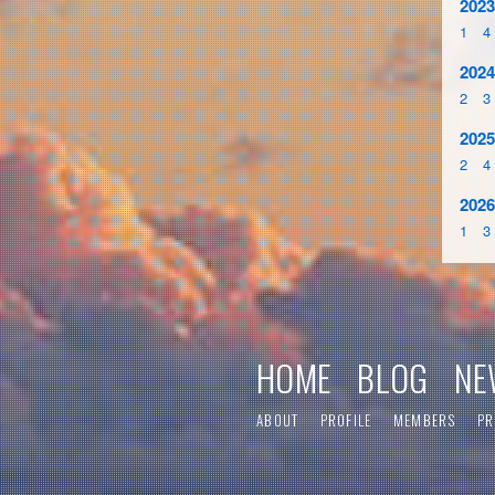
2023
1
4
2024
2
3
2025
2
4
2026
1
3
HOME
BLOG
NE
ABOUT
PROFILE
MEMBERS
PR