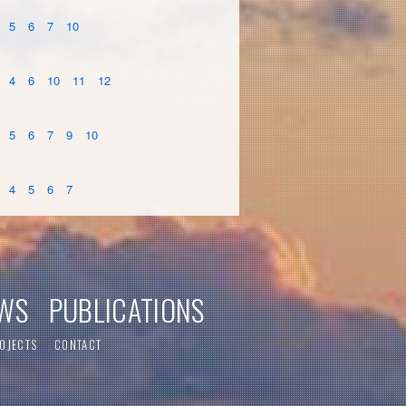
5
6
7
10
4
6
10
11
12
5
6
7
9
10
4
5
6
7
WS
PUBLICATIONS
OJECTS
CONTACT