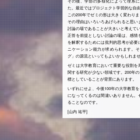
その後、学部の多様化によって理系に
た。最近ではプロジェクト学習的な自
この200年でゼミの形は大きく変わり
その理由はいろいろあげられると思い
討論の場であることが大きいと考えて
正答を前提としない討論の場は、感情
を解釈するためには批判的思考が必要
ニケーション能力が求められます。そ
グ」の源流といってもよいかもしれま
ゼミは大学教育において重要な役割を
関する研究が少ない領域です。200年
標としていることが背景にあります。
いずれにせよ、今後100年の大学教育
になってくるのは間違いありません。
ることなのです。
[山内 祐平]