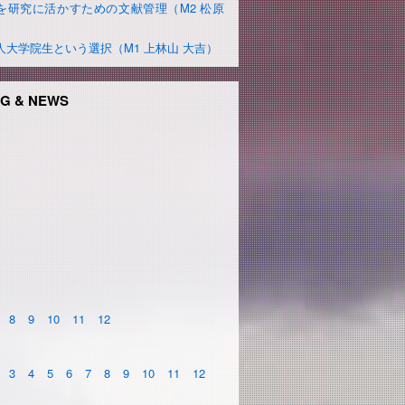
を研究に活かすための文献管理（M2 松原
）
人大学院生という選択（M1 上林山 大吉）
G & NEWS
8
9
10
11
12
3
4
5
6
7
8
9
10
11
12