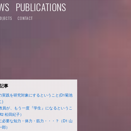
WS
PUBLICATIONS
OJECTS
CONTACT
記事
の実践を研究対象にするということ(D1菊池
こ)
教員が、もう一度『学生』になるというこ
M2 松田紀子）
に必要な知力・体力・筋力・・・？（D1 山
一郎）