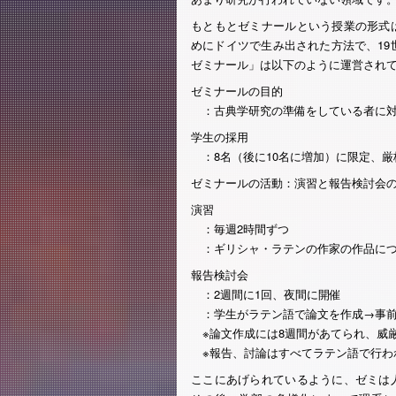
もともとゼミナールという授業の形式
めにドイツで生み出された方法で、19
ゼミナール」は以下のように運営され
ゼミナールの目的
：古典学研究の準備をしている者に対
学生の採用
：8名（後に10名に増加）に限定、厳
ゼミナールの活動：演習と報告検討会の
演習
：毎週2時間ずつ
：ギリシャ・ラテンの作家の作品につ
報告検討会
：2週間に1回、夜間に開催
：学生がラテン語で論文を作成→事前
※論文作成には8週間があてられ、威
※報告、討論はすべてラテン語で行わ
ここにあげられているように、ゼミは