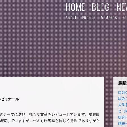
HOME
BLOG
NE
ABOUT
PROFILE
MEMBERS
PR
最新
自分
ゆみ
のゼミナール
大学
と（
研究テーマに選び、様々な文献をレビューしています。現在修
研究
て研究していますが、ゼミも研究室と同じく身近でありながら
﨑聡
。