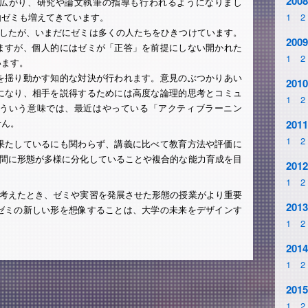
2008
広がり、研究や論文執筆の指導も行われるようになりまし
由ゼミも増えてきています。
1
2
ましたが、いまだにゼミは多くの人たちをひきつけています。
2009
ますが、個人的にはゼミが「正答」を前提にしない開かれた
1
2
います。
を揺り動かす知的な対決が行われます。意見のぶつかりあい
2010
になり、相手を説得するためには高度な論理的思考とコミュ
1
2
ういう意味では、最近はやっている「アクティブラーニン
せん。
2011
1
2
果たしているにも関わらず、講義に比べて教育方法や評価に
の間に形態が多様に分化していることや複合的な能力育成を目
2012
1
2
を考えたとき、ゼミや実習を発展させた形態の授業がより重要
2013
ゼミの新しい形を想像することは、大学の未来をデザインす
1
2
2014
1
2
2015
1
2