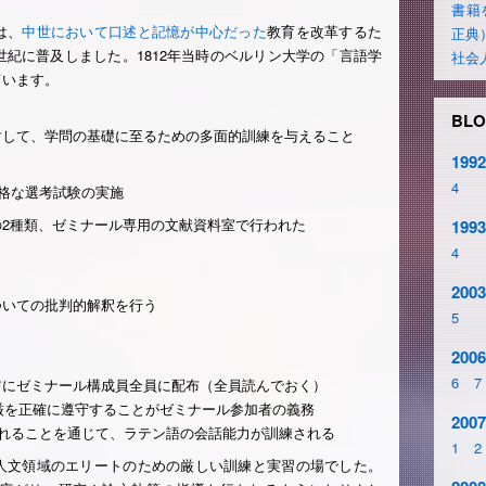
書籍
は、
中世において口述と記憶が中心だった
教育を改革するた
正典
世紀に普及しました。1812年当時のベルリン大学の「言語学
社会
ています。
BLO
して、学問の基礎に至るための多面的訓練を与えること
1992
4
格な選考試験の実施
2種類、ゼミナール専用の文献資料室で行われた
1993
4
2003
いての批判的解釈を行う
5
2006
6
7
にゼミナール構成員全員に配布（全員読んでおく）
厳を正確に遵守することがゼミナール参加者の義務
2007
れることを通じて、ラテン語の会話能力が訓練される
1
2
人文領域のエリートのための厳しい訓練と実習の場でした。