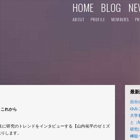
HOME
BLOG
NE
ABOUT
PROFILE
MEMBERS
PR
最新
自分
ゆみ
とこれから
大学
と（
生に研究のトレンドをインタビューする【山内祐平のゼミズ
研究
送りします。
﨑聡