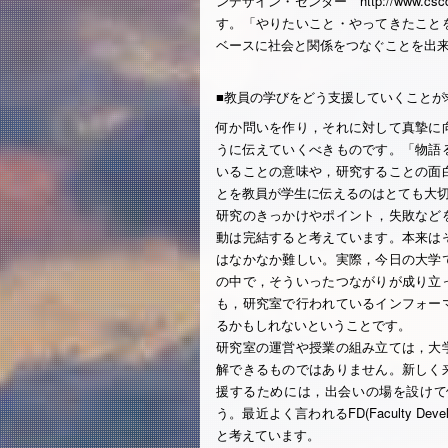
ンデザイン・センター http://www.cs
す。「やりたいこと・やってきたこと
ベースに社会と関係をつなぐことを出
■教員の学びをどう支援していくことが
何か問いを作り，それに対して真摯に
うに伝えていくべきものです。「物語
いることの意味や，研究することの面
とを教員が学生に伝えるのはとても大
研究のきっかけやポイント，失敗など
動は完結すると考えています。本来は
はなかなか難しい。実際，今日の大学
の中で，そういったつながりが成り立
も，研究室で行われているインフォー
るかもしれないということです。
研究室の運営や授業の組み立ては，大
解できるものではありません。新しく
援するためには，出会いの場を設けて
う。最近よく言われるFD(Faculty D
と考えています。