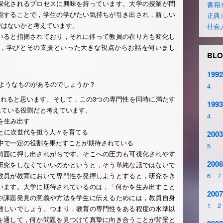
深化されるプロセスに興味を持っています。大学の授業が問
書籍
能することで，学生の学びたい気持ちが引き出され，新しい
正典
ではないかと考えています。
社会
いると指摘されており，それに伴って教員の在り方も変化し
，学びとその支援といった大きな視点からお話を伺いまし
BLO
1992
ようなものがあるのでしょうか？
4
られると思います。そして，この3つの専門性を同時に満たす
1993
れている役割だと考えています。
4
を生み出す
とに次世代を担う人々を育てる
2003
中で一定の役割を果たすことが期待されている
5
前面に押し出されがちです。そこへの圧力も可視化されやす
2006
研究をしなくていいのかというと，そう単純な話ではないで
教員が教育において専門性を発揮しようとすると，研究をき
6
7
います。大学に期待されているのは，「何かを生み出すこと
2007
や課題発見の意義や方法を学生に伝えるためには，教員自身
1
2
難しいでしょう。つまり，教育の専門性をある程度の水準以
を通して，何か問題を見つけて真摯に向き合うことが背景と