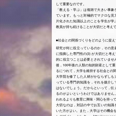
して重要なのです。
「教える・学ぶ」は複雑で大きい事象
ています。もっと対極的でマクロな見
片化された知識以上のことを学生が学
教員が持ち続けることが大切だと考え
■社会との関係づくりをどのように捉え
研究が何に役立っているのか，その意
に指摘した専門性の(3) が大切だと
的に役立つことは必要とされていませ
後，100年後の人類の知的財産として
るにつれて，大学を維持する社会との
大学院を修了した人材がかならずしも
っている専門的知識を，それを媒介し
はないでしょう。だからといって，伝
るのがよいというわけではありません
われるよりも教育に興味・関心を持っ
大切なのは，対話の中でお互いの知識
いた方がよい。また，大学はその機会を