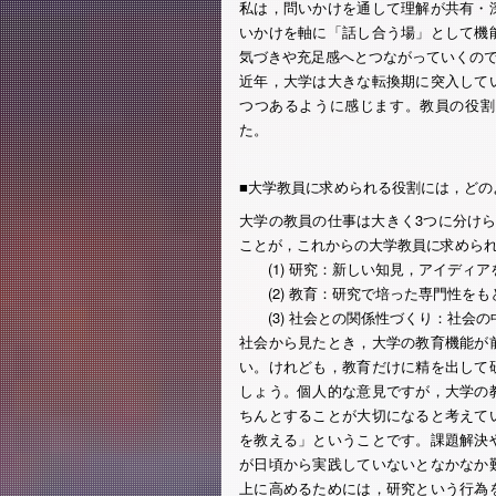
私は，問いかけを通して理解が共有・
いかけを軸に「話し合う場」として機
気づきや充足感へとつながっていくの
近年，大学は大きな転換期に突入して
つつあるように感じます。教員の役割
た。
■大学教員に求められる役割には，どの
大学の教員の仕事は大きく3つに分け
ことが，これからの大学教員に求めら
(1) 研究：新しい知見，アイディア
(2) 教育：研究で培った専門性をも
(3) 社会との関係性づくり：社会の
社会から見たとき，大学の教育機能が
い。けれども，教育だけに精を出して
しょう。個人的な意見ですが，大学の
ちんとすることが大切になると考えて
を教える」ということです。課題解決
が日頃から実践していないとなかなか
上に高めるためには，研究という行為