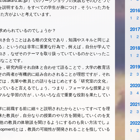
cd.osaka-u.ac.jp/）でのワークショップの実践もそのひとつで
を説明する力」をすべての学生が身につけ，そういった力を
2016
来た方がよいと考えています。
1
2
2017
求められているのでしょうか？
1
2
向き合うことはある種の文化であり，知識やスキルと同じよ
る」というのは非常に重要な行為で，例えば，自分が学んで
2018
白さ，なぜそのテーマを取り扱っていているのかといったこ
1
2
切なことです。
2019
を，研究内容それ自体と合わせて語ることで，大学の教育活
その両者が有機的に組み合わされることが理想ですが，それ
2
3
では，先輩や教員との語りをはじめとする「研究室の文化」
2020
っていると言えるでしょう。つまり，フォーマルな授業より
3
4
マルな学習の方が，いろいろな点で重要な役割を果たしてい
2021
学に就職する前に細々と説明されたからといってすべてを理
2
3
来た教員が，自分なりの授業のやり方を開発していくのを支
他の教員の体験談を聞けるようにするのも良い方法でしょ
2022
evelopment)とは，教員の可能性が開発されることを指している
1
2