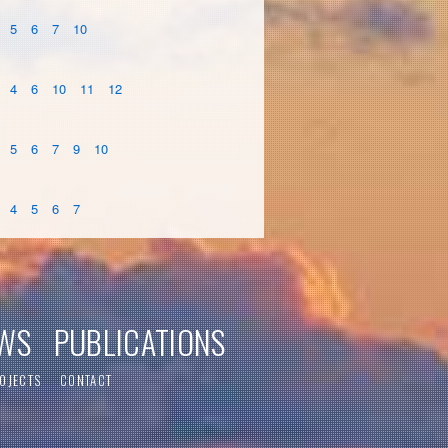
5
6
7
10
4
6
10
11
12
5
6
7
9
10
4
5
6
7
WS
PUBLICATIONS
OJECTS
CONTACT