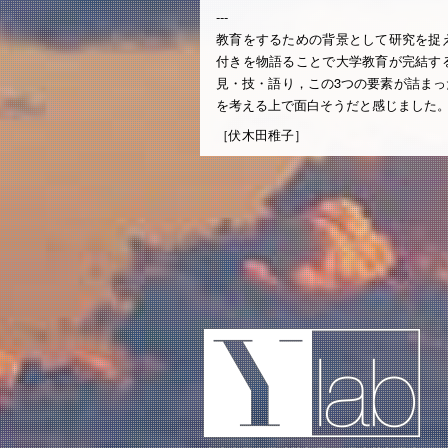
‐‐‐
教育をするための背景として研究を捉
付きを物語ることで大学教育が完結す
見・技・語り，この3つの要素が詰ま
を考える上で面白そうだと感じました
［伏木田稚子］