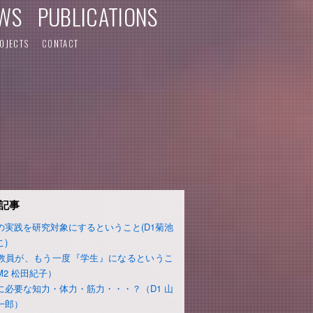
WS
PUBLICATIONS
OJECTS
CONTACT
記事
の実践を研究対象にするということ(D1菊池
こ)
教員が、もう一度『学生』になるというこ
M2 松田紀子）
に必要な知力・体力・筋力・・・？（D1 山
一郎）