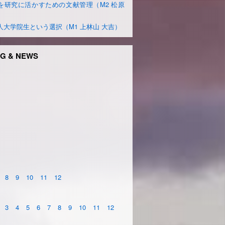
を研究に活かすための文献管理（M2 松原
）
人大学院生という選択（M1 上林山 大吉）
G & NEWS
8
9
10
11
12
3
4
5
6
7
8
9
10
11
12