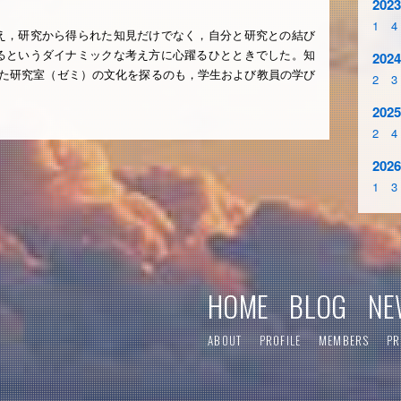
2023
1
4
え，研究から得られた知見だけでなく，自分と研究との結び
るというダイナミックな考え方に心躍るひとときでした。知
2024
った研究室（ゼミ）の文化を探るのも，学生および教員の学び
2
3
。
2025
2
4
2026
1
3
HOME
BLOG
NE
ABOUT
PROFILE
MEMBERS
PR