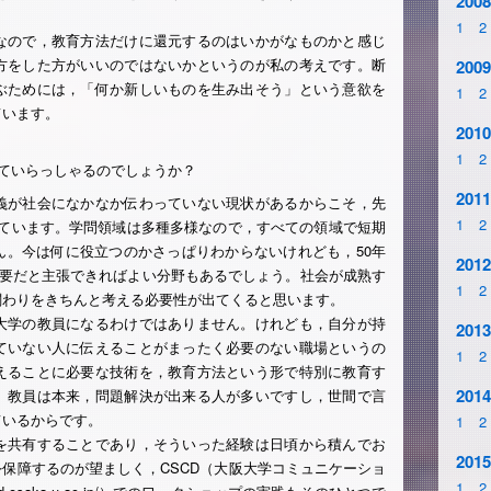
2008
1
2
なので，教育方法だけに還元するのはいかがなものかと感じ
方をした方がいいのではないかというのが私の考えです。断
2009
ぶためには，「何か新しいものを生み出そう」という意欲を
1
2
ています。
2010
1
2
ていらっしゃるのでしょうか？
2011
義が社会になかなか伝わっていない現状があるからこそ，先
1
2
考えています。学問領域は多種多様なので，すべての領域で短期
ん。今は何に役立つのかさっぱりわからないけれども，50年
2012
重要だと主張できればよい分野もあるでしょう。社会が成熟す
1
2
関わりをきちんと考える必要性が出てくると思います。
大学の教員になるわけではありません。けれども，自分が持
2013
ていない人に伝えることがまったく必要のない職場というの
1
2
えることに必要な技術を，教育方法という形で特別に教育す
2014
。教員は本来，問題解決が出来る人が多いですし，世間で言
ているからです。
1
2
を共有することであり，そういった経験は日頃から積んでお
2015
保障するのが望ましく，CSCD（大阪大学コミュニケーショ
1
2