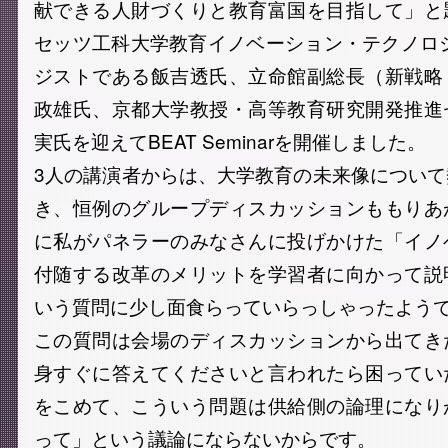
献できる人財づくりと教育富国を目指して」と
セッツ工科大学教育イノベーション・テクノロ
ジストである飯吉透氏、立命館副総長（新戦略
政雄氏、京都大学教授・高等教育研究開発推進
実氏を迎えてBEAT Seminarを開催しました。
3人の講演者からは、大学教育の未来像につい
き、恒例のグループディスカッションももりあ
に私がパネラーのみなさんに投げかけた「イノ
付随する改革のメリットを学習者に向かって説
いう質問に少し面食らっていらっしゃったよう
この質問は会場のディスカッションから出てき
身すぐに答えてくださいと言われたら困ってい
をこめて、こういう問題は供給側の論理になり
って」という議論にならないからです。