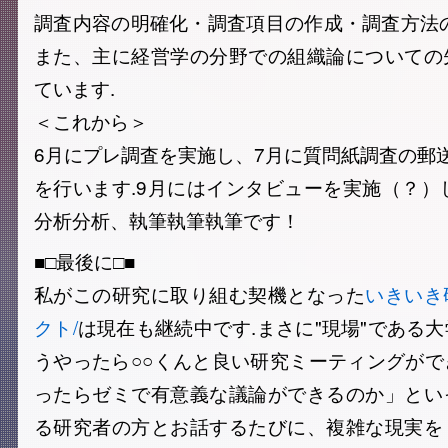
調査内容の明確化・調査項目の作成・調査方法
また、主に経営学の分野での組織論についての
ています.
＜これから＞
6月にプレ調査を実施し、7月に質問紙調査の郵
を行います.9月にはインタビューを実施（？）
分析分析、執筆執筆執筆です！
■□最後に□■
私がこの研究に取り組む契機となった
いきいき
クト/
は現在も継続中です.まさに"現場"である
うやったら○○くんと良い研究ミーティングが
ったらゼミで有意義な議論ができるのか」とい
る研究者の方とお話するたびに、複雑な現実を