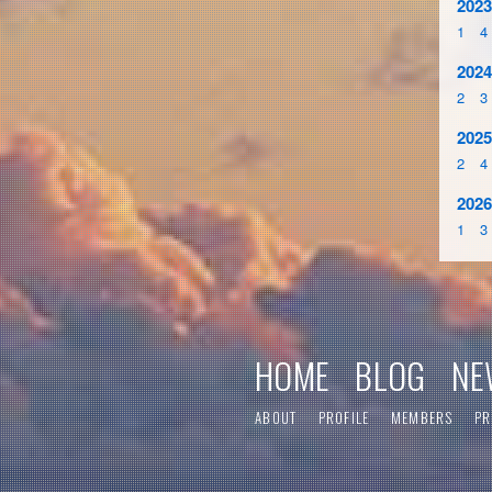
2023
1
4
2024
2
3
2025
2
4
2026
1
3
HOME
BLOG
NE
ABOUT
PROFILE
MEMBERS
PR