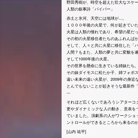
野田秀樹が、時空を超えた壮大なスケ
人類の叙事詩「パイパー」
赤土と氷河、天空には地球が...。
１０００年後の火星で、何が起きてい
火星は人類の憧れであり、希望の星だ
その初の火星移住者たちのあふれんば
そして、人々と共に火星に移住した「
人間？もまた、人類の夢と共に変貌を
そして1000年後の火星。
その世界を懸命に生きている姉妹たち
その妹ダイモスに松たか子、姉フォボ
遠い未来の遠い火星が、2009年の身
とんでもないことが起きそうな最新作
---
それほど広くないであろうシアターコ
更やダイナミックな人の動き、意表を
ていました。演劇系の人がワークショ
ントロールができるところから来るの
[山内 祐平]