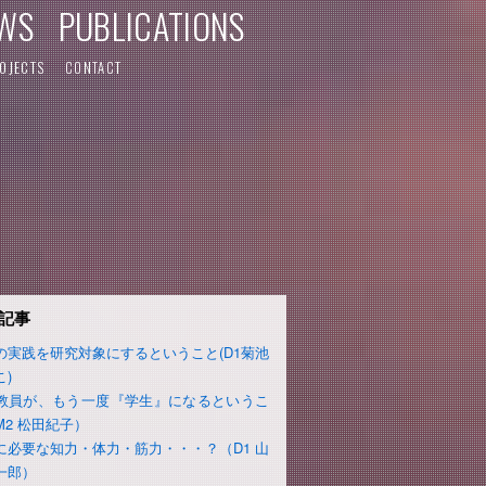
WS
PUBLICATIONS
OJECTS
CONTACT
記事
の実践を研究対象にするということ(D1菊池
こ)
教員が、もう一度『学生』になるというこ
M2 松田紀子）
に必要な知力・体力・筋力・・・？（D1 山
一郎）