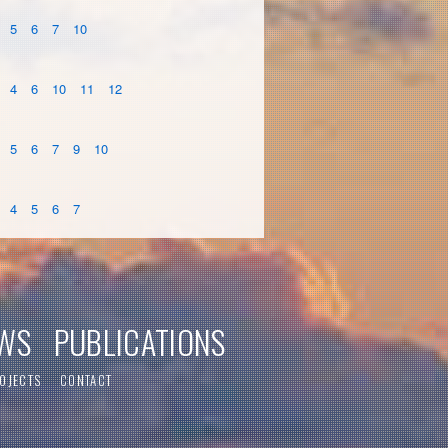
5
6
7
10
4
6
10
11
12
5
6
7
9
10
4
5
6
7
WS
PUBLICATIONS
OJECTS
CONTACT