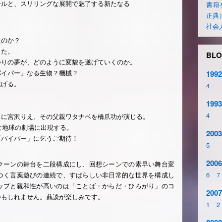
ールと、スリリングな展開で魅了する新たなる
書籍
正典
社会
たのか？
った。
BLO
かりの夢が、どのように変貌を遂げていくのか。
パイパー」なる生物？機械？
1992
遂げる。
4
1993
。
4
スに宮沢りえ、その父親ワタナベを橋爪功が演じる。
近な地球の劇場に出現する。
2003
「パイパー」に乞うご期待！
5
2006
クーンの舞台を二段構成にし、回想シーンでの素早い舞台変
つく言葉遊びの連続で、すばらしい非日常的な世界を構成し
6
7
ップと親和性が高いのは「ことば・からだ・ひろがり」のコ
2007
かもしれません。鼎談が楽しみです。
1
2