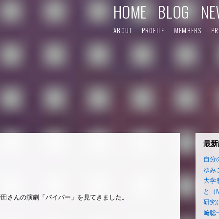
HOME
BLOG
NE
ABOUT
PROFILE
MEMBERS
PR
最新
自分
ゆみ
大学
と（
野田さんの演劇「パイパー」を見てきました。
研究
﨑聡