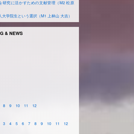
を研究に活かすための文献管理（M2 松原
）
人大学院生という選択（M1 上林山 大吉）
G & NEWS
8
9
10
11
12
3
4
5
6
7
8
9
10
11
12