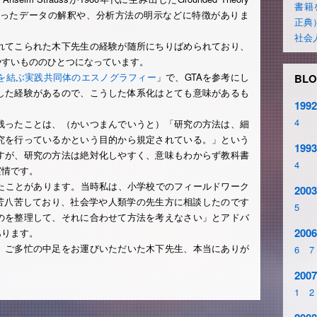
書籍
脈に沿ったデータの解釈や、分析方法の明示などに特徴がありま
正典
社会
れてこられた木下先生の経験が随所にちりばめられており、
やすいもののひとつになっています。
を結ぶ実践共同体のエスノグラフィー
」で、GTAを参考にし
BLO
した経験があるので、こうした体系化はとても意味があるも
1992
4
残ったことは、（かいつまんでいうと）「研究の方法は、細
究を行っているかという目的から規定されている。」という
1993
すが、研究の方法は絶対化しやすく、意味もわからず教科書
4
実情です。
れたことがあります。当時私は、小学校でのフィールドワーク
2003
四苦八苦しており、社会学や人類学の先生方に相談したのです
5
のを整理して、それに合わせて方法を考えなさい」とアドバ
2006
あります。
。ご多忙の中足をお運びいただいた木下先生、本当にありが
6
7
2007
1
2