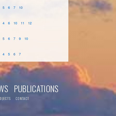
5
6
7
10
4
6
10
11
12
5
6
7
9
10
4
5
6
7
WS
PUBLICATIONS
OJECTS
CONTACT