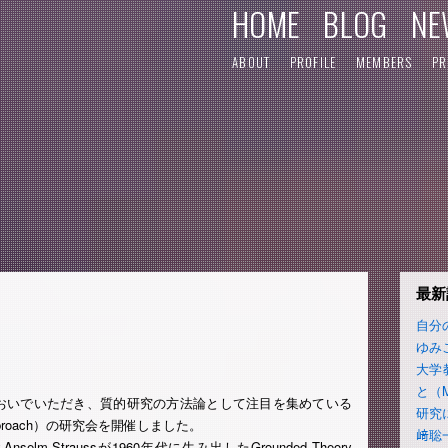
HOME
BLOG
NE
ABOUT
PROFILE
MEMBERS
PR
最新
自分
ゆみ
大学
と（
おいでいただき、質的研究の方法論として注目を集めている
研究
ory Approach）の研究会を開催しました。
﨑聡
nselm Straussが1960年代に生み出したGrounded Theory