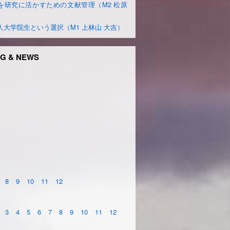
を研究に活かすための文献管理（M2 松原
）
人大学院生という選択（M1 上林山 大吉）
G & NEWS
8
9
10
11
12
3
4
5
6
7
8
9
10
11
12