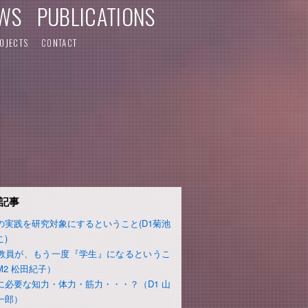
WS
PUBLICATIONS
OJECTS
CONTACT
記事
の実践を研究対象にするということ(D1菊池
こ)
教員が、もう一度『学生』になるというこ
M2 松田紀子）
に必要な知力・体力・筋力・・・？（D1 山
一郎）