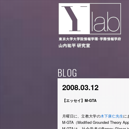
BLOG
2008.03.12
【エッセイ】M-GTA
月曜日に、立教大学の
木下康仁先生
に
M-GTA（Modified Grounded The
M-GTAは、社会学者のBarney GlaserとA