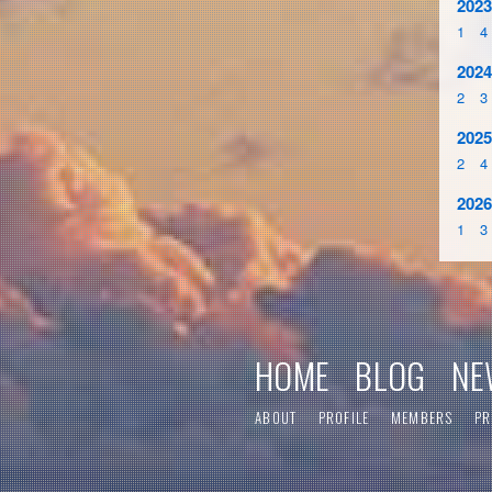
2023
1
4
2024
2
3
2025
2
4
2026
1
3
HOME
BLOG
NE
ABOUT
PROFILE
MEMBERS
PR