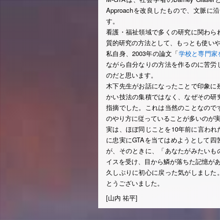
Approachを改良したもので、文
す。
看護・福祉領域で多くの研究に関わら
質的研究の方法として、もっとも使い
私自身、2003年の論文「
学校と専門家
ながら自分なりの方法を作るのに苦労
のだと思います。
木下先生がお話になったことで印象に
かい技法の集積ではなく、なぜその研
指摘でした。これは当然のことなので
のやり方に従っていることが多いのが
実は、ほぼ同じことを10年前に言わ
に忠実にGTAを当てはめようとして
が、そのときに、「あなたがみたいも
イスを受け、目から鱗が落ちた記憶が
久しぶりに初心に戻った気がしました
とうございました。
[山内 祐平]