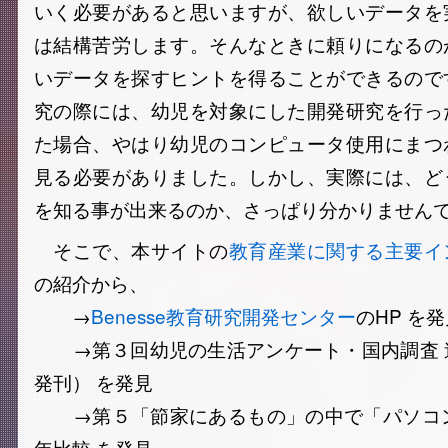
いく必要があると思いますが、欲しいデータを
は結構苦労します。そんなときに頼りになるの
いデータを探すヒントを得ることができるので
究の際には、幼児を対象にした開発研究を行っ
た場合、やはり幼児のコンピュータ使用にまつ
見る必要がありました。しかし、実際には、ど
を知る事が出来るのか、さっぱり分かりません
そこで、本サイトの
教育産業に関する主要イ
の紹介から、
→
Benesse教育研究開発センター
のHP を
→第３回幼児の生活アンケート・国内調査 速報版
発刊） を発見
→第５「節家にあるもの」の中で「パソコン
年比較 を発見