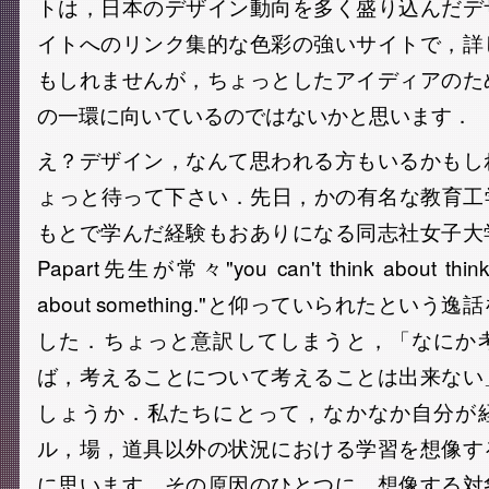
トは，日本のデザイン動向を多く盛り込んだデ
イトへのリンク集的な色彩の強いサイトで，詳
もしれませんが，ちょっとしたアイディアのた
の一環に向いているのではないかと思います．
え？デザイン，なんて思われる方もいるかもし
ょっと待って下さい．先日，かの有名な教育工学者
もとで学んだ経験もおありになる同志社女子大
Papart先生が常々"you can't think about thinkin
about something."と仰っていられたとい
した．ちょっと意訳してしまうと，「なにか
ば，考えることについて考えることは出来ない
しょうか．私たちにとって，なかなか自分が
ル，場，道具以外の状況における学習を想像す
に思います．その原因のひとつに，想像する対