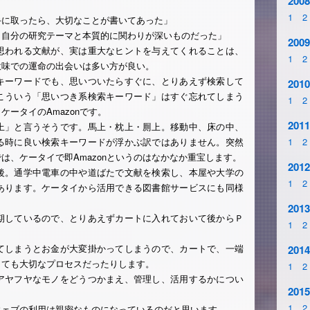
2008
1
2
に取ったら、大切なことが書いてあった」
、自分の研究テーマと本質的に関わりが深いものだった」
2009
思われる文献が、実は重大なヒントを与えてくれることは、
1
2
意味での運命の出会いは多い方が良い。
ーワードでも、思いついたらすぐに、とりあえず検索して
2010
こういう「思いつき系検索キーワード」はすぐ忘れてしまう
1
2
ータイのAmazonです。
2011
」と言うそうです。馬上・枕上・厠上。移動中、床の中、
る時に良い検索キーワードが浮かぶ訳ではありません。突然
1
2
は、ケータイで即Amazonというのはなかなか重宝します。
2012
。通学中電車の中や道ばたで文献を検索し、本屋や大学の
1
2
あります。ケータイから活用できる図書館サービスにも同様
2013
しているので、とりあえずカートに入れておいて後からＰ
1
2
しまうとお金が大変掛かってしまうので、カートで、一端
2014
とても大切なプロセスだったりします。
1
2
ヤフヤなモノをどうつかまえ、管理し、活用するかについ
2015
1
2
ェブの利用は親密なものになっているのだと思います。