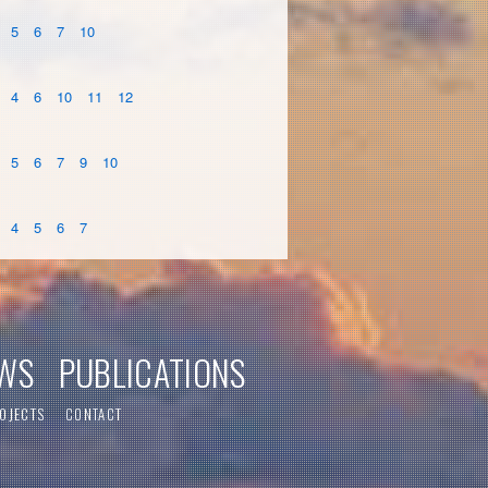
5
6
7
10
4
6
10
11
12
5
6
7
9
10
4
5
6
7
WS
PUBLICATIONS
OJECTS
CONTACT