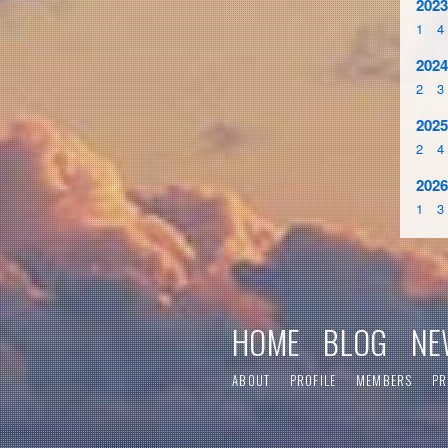
2023
1
4
2024
2
3
2025
2
4
2026
1
3
HOME
BLOG
NE
ABOUT
PROFILE
MEMBERS
PR