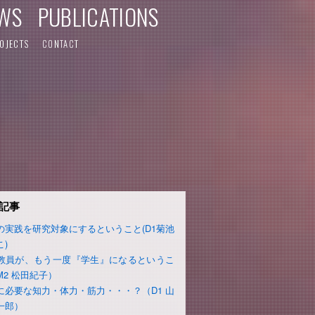
WS
PUBLICATIONS
OJECTS
CONTACT
記事
の実践を研究対象にするということ(D1菊池
こ)
教員が、もう一度『学生』になるというこ
M2 松田紀子）
に必要な知力・体力・筋力・・・？（D1 山
一郎）