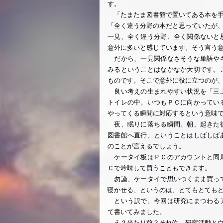
す。
「たまたま図書館で置いてある本を手
「全く違う分野の本だと思っていたが
一見、全く違う分野、全く関係ないと
意外に多いと感じています。そう言う
だから、一見関係なさそうな単語やキ
みるということはなかなか大切です。
ものです。そこで意外に役に立つのが、ケ
良い考えの生まれやすい状況を「三上
トイレの中。いつもＰＣに向かってい
やってくる瞬間に対応するという意味で
夜、眠りに落ちる瞬間。朝、起きた後
図書館へ直行、ということはしばしば
のことが言えるでしょう。
ケータイ板はＰＣのアカウントと同期
Ｃで吟味して買うこともできます。
勿論、ケータイで思いつくまま買って
寝かせる、というのは、とてもとても
という訳で、今回は研究にまつわるア
て書いてみました。
え？当たり前？それ位、研究活動とウ