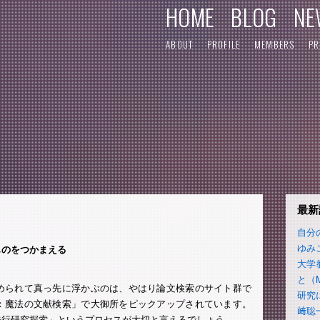
HOME
BLOG
NE
ABOUT
PROFILE
MEMBERS
PR
最新
自分
ゆみ
ものをつかまえる
大学
と（
められて真っ先に浮かぶのは、やはり論文検索のサイト群で
研究
：魔法の文献検索」で大御所をピックアップされています。
﨑聡
先行研究探索」というプロセスが大切と言えるでしょう。