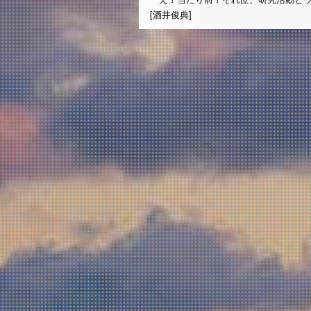
[酒井俊典]