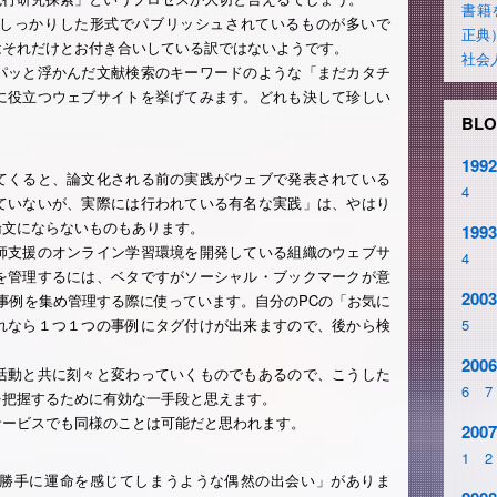
書籍
しっかりした形式でパブリッシュされているものが多いで
正典
はそれだけとお付き合いしている訳ではないようです。
社会
ッと浮かんだ文献検索のキーワードのような「まだカタチ
に役立つウェブサイトを挙げてみます。どれも決して珍しい
BLO
1992
くると、論文化される前の実践がウェブで発表されている
4
ていないが、実際には行われている有名な実践」は、やはり
論文にならないものもあります。
1993
支援のオンライン学習環境を開発している組織のウェブサ
4
を管理するには、ベタですがソーシャル・ブックマークが意
2003
を海外の事例を集め管理する際に使っています。自分のPCの「お気に
れなら１つ１つの事例にタグ付けが出来ますので、後から検
5
2006
動と共に刻々と変わっていくものでもあるので、こうした
6
7
を把握するために有効な一手段と思えます。
ービスでも同様のことは可能だと思われます。
2007
1
2
勝手に運命を感じてしまうような偶然の出会い」がありま