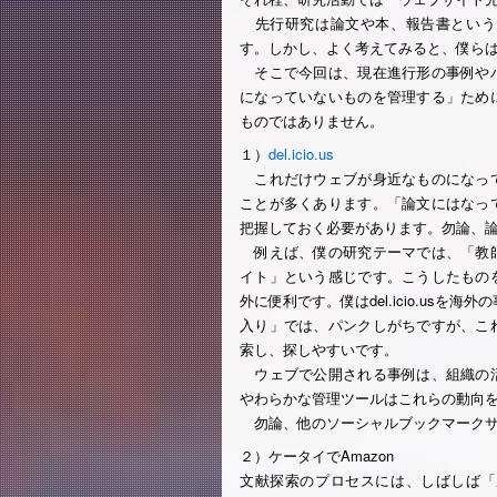
先行研究は論文や本、報告書という
す。しかし、よく考えてみると、僕ら
そこで今回は、現在進行形の事例やパ
になっていないものを管理する」ため
ものではありません。
１）
del.icio.us
これだけウェブが身近なものになって
ことが多くあります。「論文にはなっ
把握しておく必要があります。勿論、
例えば、僕の研究テーマでは、「教師
イト」という感じです。こうしたもの
外に便利です。僕はdel.icio.us
入り」では、パンクしがちですが、こ
索し、探しやすいです。
ウェブで公開される事例は、組織の活
やわらかな管理ツールはこれらの動向
勿論、他のソーシャルブックマークサ
２）ケータイでAmazon
文献探索のプロセスには、しばしば「