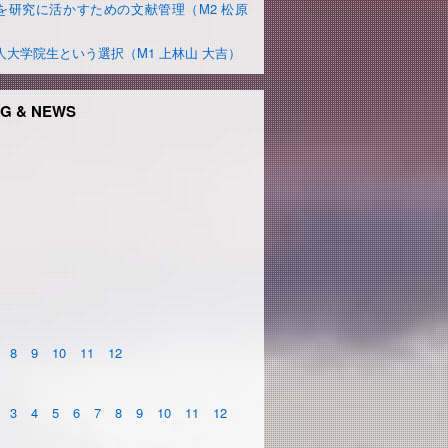
を研究に活かすための文献管理（M2 松原
）
人大学院生という選択（M1 上林山 大吉）
G & NEWS
8
9
10
11
12
3
4
5
6
7
8
9
10
11
12