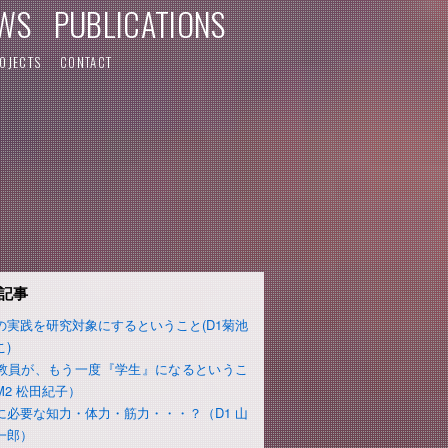
WS
PUBLICATIONS
OJECTS
CONTACT
記事
の実践を研究対象にするということ(D1菊池
こ)
教員が、もう一度『学生』になるというこ
M2 松田紀子）
に必要な知力・体力・筋力・・・？（D1 山
一郎）