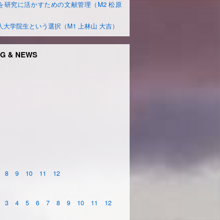
を研究に活かすための文献管理（M2 松原
）
人大学院生という選択（M1 上林山 大吉）
G & NEWS
8
9
10
11
12
3
4
5
6
7
8
9
10
11
12