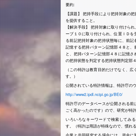
要約:
【課題】 把持手段により把持対象の
を提供すること。
【解決手段】 把持対象に取り付けら
ーブ１０に取り付けられ、位置ＩＤを
る前記把持対象の把持状態毎に、前記
記憶する把持パターン記憶部４８と、
と、把持パターン記憶部４８に記憶さ
の把持状態を判定する把持状態判定部
（この特許は教育目的だけでなく、広く
す。）
公開されている特許情報は、特許庁の
http://www2.ipdl.ncipi.go.jp/BE0/
特許庁のデータベースが公開される前
ごく高かったのです）ので、研究が特
いろいろなキーワードで検索してみる
す。（特許は用語が特殊なので、慣れ
企業と共同研究する場合には、資金に