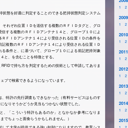
2008
1
2
把持状態を好適に判定することのできる把持状態判定システム
2009
1
2
れ、それぞれ位置ＩＤを送信する複数のＲＦＩＤタグと、グロ
受信する複数のＲＦＩＤアンテナ１４と、グローブ１０によ
2010
各ＲＦＩＤアンテナ１４により受信される位置ＩＤの条件を
1
2
前記複数のＲＦＩＤアンテナ１４により受信される位置ＩＤ
れる条件と、に基づいて、グローブ１０による前記把持対象
2011
４４と、を含むことを特徴とする。
1
2
RFIDで持ち方を判定するための技術として申請してありま
2012
1
2
ウェブで検索できるようになっています。
2013
1
2
は、特許の先行調査もできなかった（有料サービスはものす
2014
許になりそうかどうか見当もつかない状態でした。
1
2
と、「こういう特許もあるのか」となかなか参考になりま
るまでちょっと面食らうかもしれません。）
2015
対して大学が提供できる強い知財になりますので、教育シス
1
2