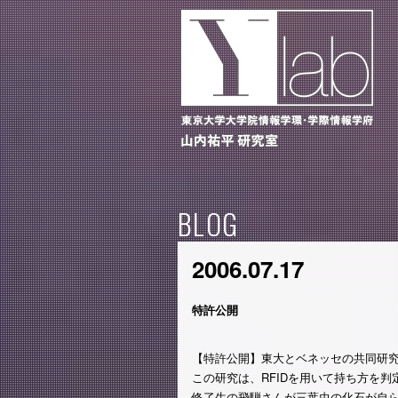
BLOG
2006.07.17
特許公開
【特許公開】東大とベネッセの共同研
この研究は、RFIDを用いて持ち方を
修了生の飛騨さんが三葉虫の化石が自