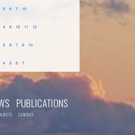
5
6
7
10
4
6
10
11
12
5
6
7
9
10
4
5
6
7
WS
PUBLICATIONS
OJECTS
CONTACT