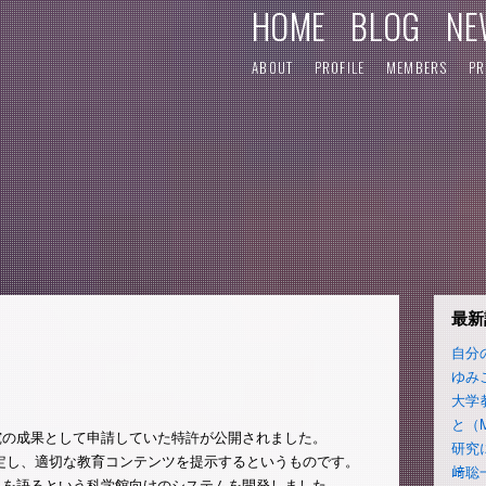
HOME
BLOG
NE
ABOUT
PROFILE
MEMBERS
PR
最新
自分
ゆみ
大学
と（
究の成果として申請していた特許が公開されました。
研究
判定し、適切な教育コンテンツを提示するというものです。
﨑聡
らを語るという科学館向けのシステムを開発しました。