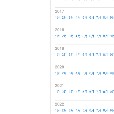
2017
1月
2月
3月
4月
5月
6月
7月
8月
9
2018
1月
2月
3月
4月
5月
6月
7月
8月
9
2019
1月
2月
3月
4月
5月
6月
7月
8月
9
2020
1月
2月
3月
4月
5月
6月
7月
8月
9
2021
1月
2月
3月
4月
5月
6月
7月
8月
9
2022
1月
2月
3月
4月
5月
6月
7月
8月
9