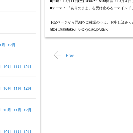
■日時：10月11日(土)14:00〜15:00開催〈10月４
■テーマ： 「ありのまま」を受け止めるーマインド
下記ページから詳細をご確認のうえ、お申し込みく
https://fukutake.iii.u-tokyo.ac.jp/utalk/
1月
12月
Prev
月
10月
11月
12月
月
10月
11月
12月
月
10月
11月
12月
月
10月
11月
12月