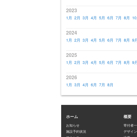
2023
1月
2月
3月
4月
5月
6月
7月
8月
1
2024
1月
2月
3月
4月
5月
6月
7月
8月
9
2025
1月
2月
3月
4月
5月
6月
7月
8月
9
2026
1月
3月
4月
6月
7月
8月
ホーム
概要
お知らせ
寄付者一
施設予約状況
デザイン