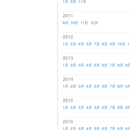
1月
6月
11月
2011
9月
10月
11月
12月
2012
1月
2月
4月
5月
7月
8月
9月
10月
1
2013
1月
2月
3月
4月
5月
6月
7月
8月
9
2014
1月
2月
3月
4月
5月
6月
7月
8月
9
2015
1月
2月
3月
4月
5月
6月
7月
8月
9
2016
1月
2月
3月
4月
5月
6月
7月
8月
9