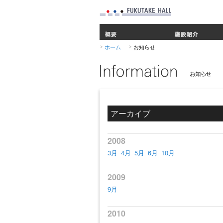
ホーム
お知らせ
アーカイブ
2008
3月
4月
5月
6月
10月
2009
9月
2010