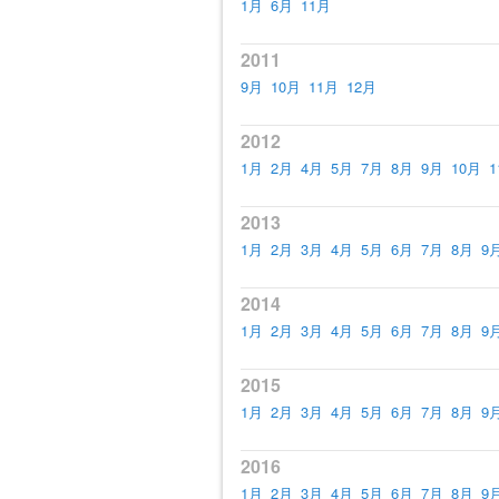
1月
6月
11月
2011
9月
10月
11月
12月
2012
1月
2月
4月
5月
7月
8月
9月
10月
1
2013
1月
2月
3月
4月
5月
6月
7月
8月
9
2014
1月
2月
3月
4月
5月
6月
7月
8月
9
2015
1月
2月
3月
4月
5月
6月
7月
8月
9
2016
1月
2月
3月
4月
5月
6月
7月
8月
9