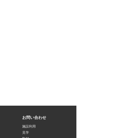
お問い合わせ
施設利用
見学