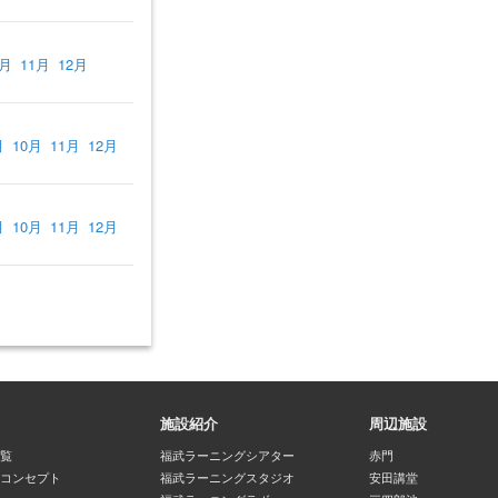
0月
11月
12月
月
10月
11月
12月
月
10月
11月
12月
施設紹介
周辺施設
覧
福武ラーニングシアター
赤門
コンセプト
福武ラーニングスタジオ
安田講堂