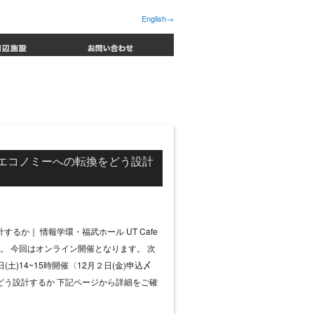
English→
ラーエコノミーへの転換をどう設計
するか｜ 情報学環・福武ホール UT Cafe
Talk。 今回はオンライン開催となります。 次
土)14~15時開催〈12月２日(金)申込〆
どう設計するか 下記ページから詳細をご確