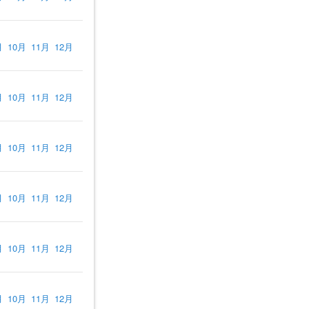
月
10月
11月
12月
月
10月
11月
12月
月
10月
11月
12月
月
10月
11月
12月
月
10月
11月
12月
月
10月
11月
12月