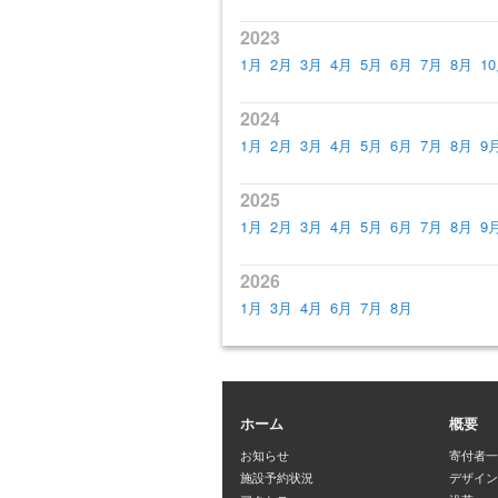
2023
1月
2月
3月
4月
5月
6月
7月
8月
1
2024
1月
2月
3月
4月
5月
6月
7月
8月
9
2025
1月
2月
3月
4月
5月
6月
7月
8月
9
2026
1月
3月
4月
6月
7月
8月
ホーム
概要
お知らせ
寄付者一
施設予約状況
デザイン