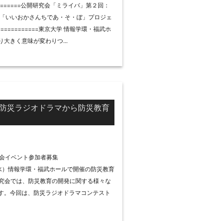
============公開研究会「ミライバ」第２回：
川「いいおかさんちであ・そ・ぼ」プロジェ
===============東京大学 情報学環・福武ホ
大きく意味が変わりつ...
防災ラジオドラマから防災教育
公開研究会イベント参加者募集
年9月4日（水）情報学環・福武ホールで開催の防災教育
- この研究会では、防災教育の開発に関する様々な
す。今回は、防災ラジオドラマコンテスト