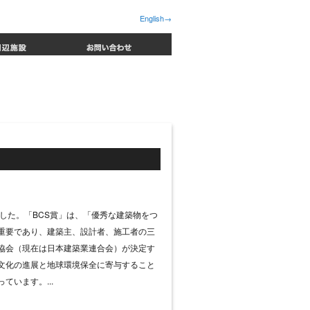
English→
ました。「BCS賞」は、「優秀な建築物をつ
重要であり、建築主、設計者、施工者の三
協会（現在は日本建築業連合会）が決定す
文化の進展と地球環境保全に寄与すること
います。...