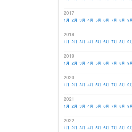
2017
1月
2月
3月
4月
5月
6月
7月
8月
9
2018
1月
2月
3月
4月
5月
6月
7月
8月
9
2019
1月
2月
3月
4月
5月
6月
7月
8月
9
2020
1月
2月
3月
4月
5月
6月
7月
8月
9
2021
1月
2月
3月
4月
5月
6月
7月
8月
9
2022
1月
2月
3月
4月
5月
6月
7月
8月
9