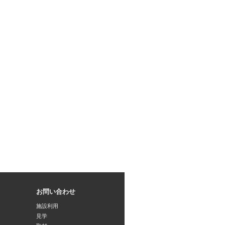
お問い合わせ
施設利用
見学