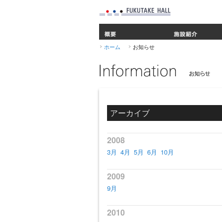
ホーム
お知らせ
アーカイブ
2008
3月
4月
5月
6月
10月
2009
9月
2010