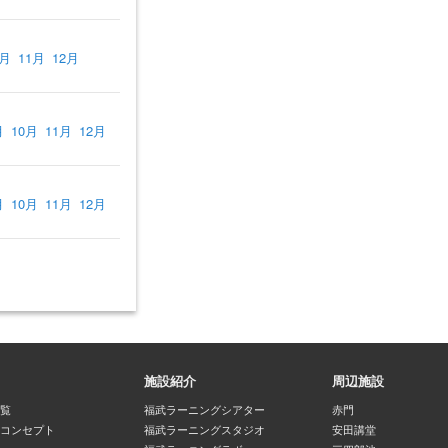
0月
11月
12月
月
10月
11月
12月
月
10月
11月
12月
施設紹介
周辺施設
覧
福武ラーニングシアター
赤門
コンセプト
福武ラーニングスタジオ
安田講堂