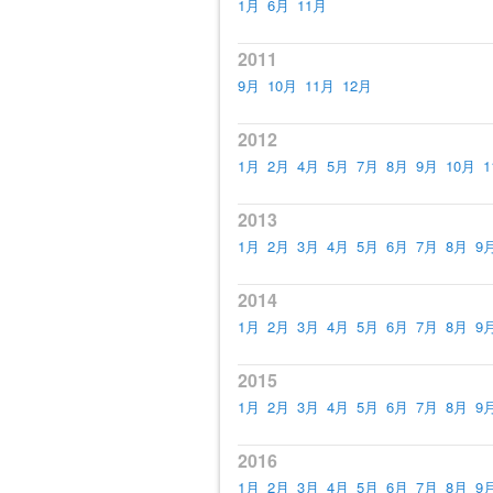
1月
6月
11月
2011
9月
10月
11月
12月
2012
1月
2月
4月
5月
7月
8月
9月
10月
1
2013
1月
2月
3月
4月
5月
6月
7月
8月
9
2014
1月
2月
3月
4月
5月
6月
7月
8月
9
2015
1月
2月
3月
4月
5月
6月
7月
8月
9
2016
1月
2月
3月
4月
5月
6月
7月
8月
9