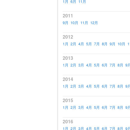
1月
6月
11月
2011
9月
10月
11月
12月
2012
1月
2月
4月
5月
7月
8月
9月
10月
1
2013
1月
2月
3月
4月
5月
6月
7月
8月
9
2014
1月
2月
3月
4月
5月
6月
7月
8月
9
2015
1月
2月
3月
4月
5月
6月
7月
8月
9
2016
1月
2月
3月
4月
5月
6月
7月
8月
9