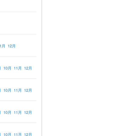
1月
12月
月
10月
11月
12月
月
10月
11月
12月
月
10月
11月
12月
月
10月
11月
12月