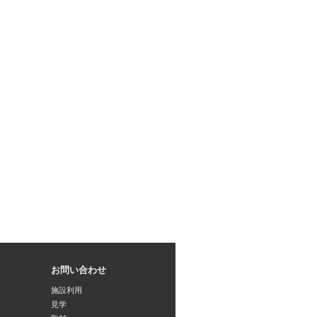
お問い合わせ
施設利用
見学