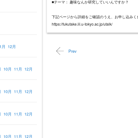
■テーマ： 趣味なんか研究していいんですか？
下記ページから詳細をご確認のうえ、お申し込みく
https://fukutake.iii.u-tokyo.ac.jp/utalk/
1月
12月
Prev
月
10月
11月
12月
月
10月
11月
12月
月
10月
11月
12月
月
10月
11月
12月