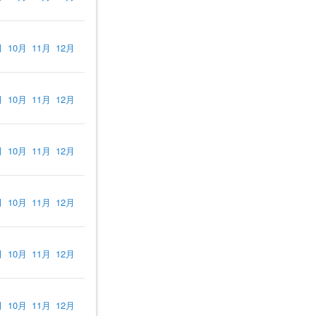
月
10月
11月
12月
月
10月
11月
12月
月
10月
11月
12月
月
10月
11月
12月
月
10月
11月
12月
月
10月
11月
12月