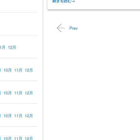
続きを読む→
Prev
1月
12月
月
10月
11月
12月
月
10月
11月
12月
月
10月
11月
12月
月
10月
11月
12月