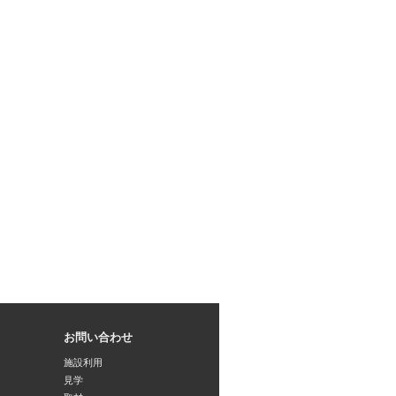
お問い合わせ
施設利用
見学