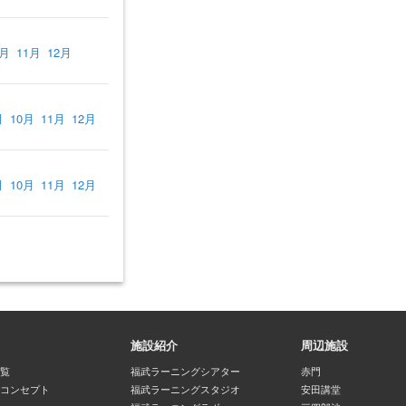
0月
11月
12月
月
10月
11月
12月
月
10月
11月
12月
施設紹介
周辺施設
覧
福武ラーニングシアター
赤門
コンセプト
福武ラーニングスタジオ
安田講堂