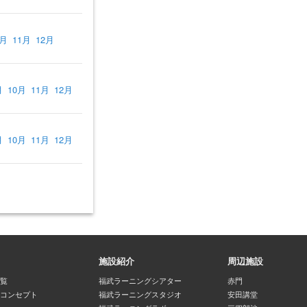
0月
11月
12月
月
10月
11月
12月
月
10月
11月
12月
施設紹介
周辺施設
覧
福武ラーニングシアター
赤門
コンセプト
福武ラーニングスタジオ
安田講堂