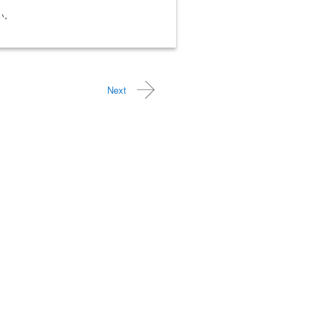
い。
Next