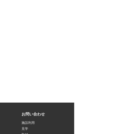
お問い合わせ
施設利用
見学