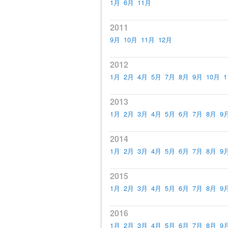
1月
6月
11月
2011
9月
10月
11月
12月
2012
1月
2月
4月
5月
7月
8月
9月
10月
1
2013
1月
2月
3月
4月
5月
6月
7月
8月
9
2014
1月
2月
3月
4月
5月
6月
7月
8月
9
2015
1月
2月
3月
4月
5月
6月
7月
8月
9
2016
1月
2月
3月
4月
5月
6月
7月
8月
9