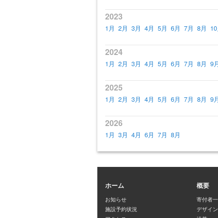
2023
1月
2月
3月
4月
5月
6月
7月
8月
1
2024
1月
2月
3月
4月
5月
6月
7月
8月
9
2025
1月
2月
3月
4月
5月
6月
7月
8月
9
2026
1月
3月
4月
6月
7月
8月
ホーム
概要
お知らせ
寄付者一
施設予約状況
デザイン