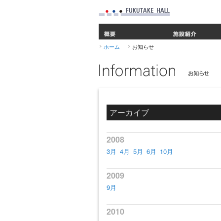
ホーム
お知らせ
アーカイブ
2008
3月
4月
5月
6月
10月
2009
9月
2010