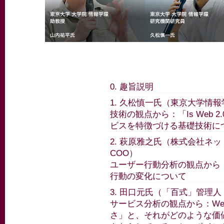
0. 趣旨説明
1. 久松慎一氏（東京大学情
技術の観点から：「Is Web 2.0
ビスを特徴づける基礎技術に
2. 萩原雅之氏（株式会社ネ
COO）
ユーザー行動分析の観点から：
行動の変化について
3. 田口元氏（「百式」管理
サービス分析の観点から：Web
さ」と、それがどのような価